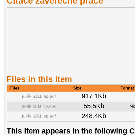
Citace závěřečné práce
Files in this item
Files
Size
Format
917.1Kb
jurák_2011_bp.pdf
55.5Kb
jurák_2011_vp.doc
Mi
248.4Kb
jurák_2011_op.pdf
This item appears in the following C