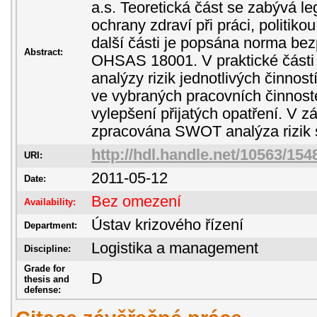
a.s. Teoretická část se zabývá le
ochrany zdraví při práci, politiko
další části je popsána norma be
Abstract:
OHSAS 18001. V praktické části 
analýzy rizik jednotlivých činností
ve vybraných pracovních činnos
vylepšení přijatých opatření. V z
zpracována SWOT analýza rizik s
http://hdl.handle.net/10563/154
URI:
2011-05-12
Date:
Bez omezení
Availability:
Ústav krizového řízení
Department:
Logistika a management
Discipline:
Grade for
D
thesis and
defense: