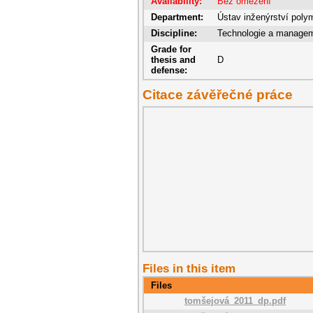
Availability:
Bez omezení
Department:
Ústav inženýrství poly
Discipline:
Technologie a manage
Grade for
thesis and
D
defense:
Citace závěřečné práce
Files in this item
Files
tomšejová_2011_dp.pdf