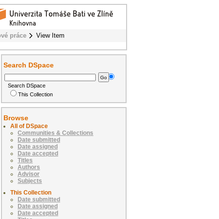
vé práce
View Item
Search DSpace
Search DSpace
This Collection
Browse
All of DSpace
Communities & Collections
Date submitted
Date assigned
Date accepted
Titles
Authors
Advisor
Subjects
This Collection
Date submitted
Date assigned
Date accepted