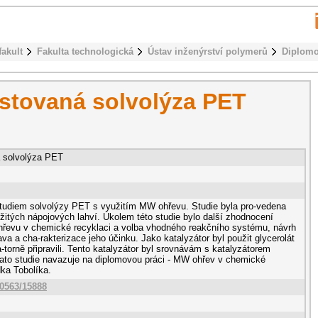
fakult
Fakulta technologická
Ústav inženýrství polymerů
Diplomo
istovaná solvolýza PET
á solvolýza PET
tudiem solvolýzy PET s využitím MW ohřevu. Studie byla pro-vedena
žitých nápojových lahví. Úkolem této studie bylo další zhodnocení
řevu v chemické recyklaci a volba vhodného reakčního systému, návrh
ava a cha-rakterizace jeho účinku. Jako katalyzátor byl použit glycerolát
a-torně připravili. Tento katalyzátor byl srovnávám s katalyzátorem
ato studie navazuje na diplomovou práci - MW ohřev v chemické
dka Tobolíka.
10563/15888