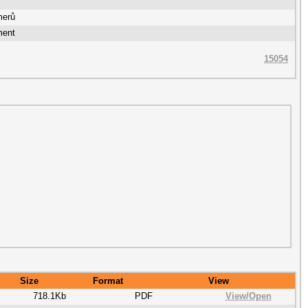
merů
ment
15054
Size
Format
View
718.1Kb
PDF
View/
Open