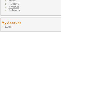
Titles
Authors
Advisor
Subjects
My Account
Login