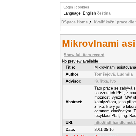
Login
|
cookies
Language: English
čeština
DSpace Home
Kvalifikační práce dle 
Mikrovlnami as
Show full item record
No preview available
Title:
Mikrovlnami asistovan
Author:
Tomšejová, Ludmila
Advisor:
Kuřitka, Ivo
Tato práce se zabývá s
na vzorcích PET, z pou
možnosti využití MW oh
Abstract:
katalyzátoru, jeho přípr
zinku, který jsme labor
octanem zinečnatým. T
recyklaci PET, Ing. Ra
URI:
http://hdl.handle.net/
Date:
2011-05-16