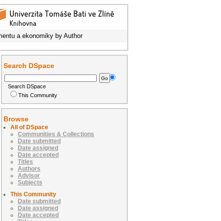
entu a ekonomiky by Author
Search DSpace
Search DSpace
This Community
Browse
All of DSpace
Communities & Collections
Date submitted
Date assigned
Date accepted
Titles
Authors
Advisor
Subjects
This Community
Date submitted
Date assigned
Date accepted