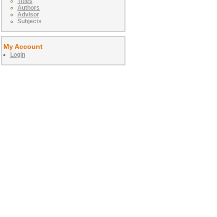
Titles
Authors
Advisor
Subjects
My Account
Login