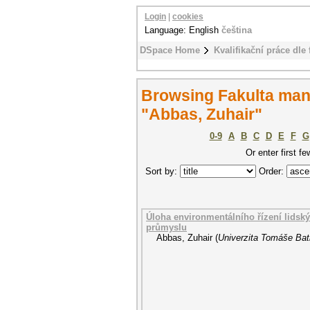
Login
|
cookies
Language: English
čeština
DSpace Home
Kvalifikační práce dle 
Browsing Fakulta ma
"Abbas, Zuhair"
0-9
A
B
C
D
E
F
G
Or enter first fe
Sort by:
Order:
Úloha environmentálního řízení lidsk
průmyslu
Abbas, Zuhair
(
Univerzita Tomáše Bati