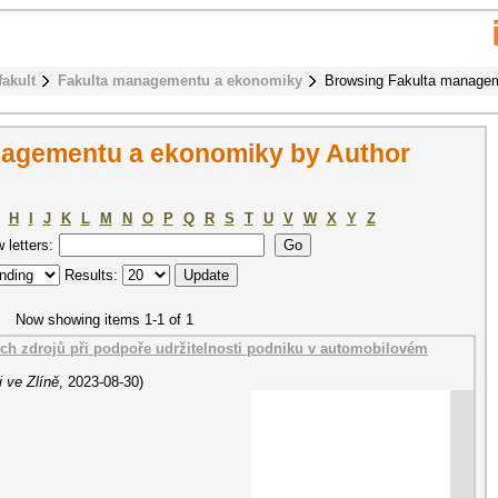
fakult
Fakulta managementu a ekonomiky
Browsing Fakulta managem
nagementu a ekonomiky by Author
H
I
J
K
L
M
N
O
P
Q
R
S
T
U
V
W
X
Y
Z
w letters:
Results:
Now showing items 1-1 of 1
ých zdrojů při podpoře udržitelnosti podniku v automobilovém
 ve Zlíně
,
2023-08-30
)