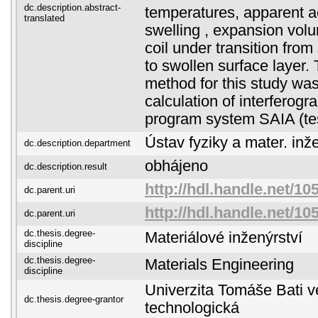
dc.description.abstract-
temperatures, apparent ac
translated
swelling , expansion vol
coil under transition from
to swollen surface layer. 
method for this study wa
calculation of interferog
program system SAIA (tes
Ústav fyziky a mater. inž
dc.description.department
obhájeno
dc.description.result
http://hdl.handle.net/10
dc.parent.uri
http://hdl.handle.net/10
dc.parent.uri
dc.thesis.degree-
Materiálové inženýrství
discipline
dc.thesis.degree-
Materials Engineering
discipline
Univerzita Tomáše Bati ve
dc.thesis.degree-grantor
technologická