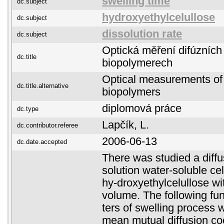
swelling time
dc.subject
hydroxyethylcelullose
dc.subject
dissolution rate
dc.subject
Optická měření difúzních
dc.title
biopolymerech
Optical measurements of 
dc.title.alternative
biopolymers
diplomová práce
dc.type
Lapčík, L.
dc.contributor.referee
2006-06-13
dc.date.accepted
There was studied a diffu
solution water-soluble cel
hy-droxyethylcelullose wi
volume. The following f
ters of swelling process 
mean mutual diffusion coef