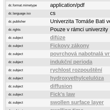
application/pdf
dc.format.mimetype
cs
dc.language.iso
Univerzita Tomáše Bati v
dc.publisher
Pouze v rámci univerzity
dc.rights
difúze
dc.subject
Fickovy zákony
dc.subject
povrchová nabotnalá vr
dc.subject
indukční perioda
dc.subject
rychlost rozpouštění
dc.subject
hydroxyethylcelulóza
dc.subject
diffusion
dc.subject
Fick's law
dc.subject
swollen surface layer
dc.subject