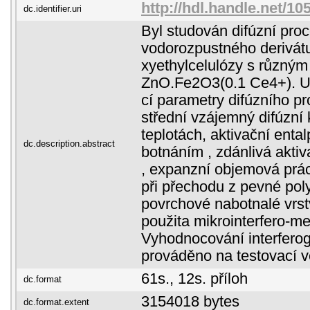
http://hdl.handle.net/10
dc.identifier.uri
Byl studován difúzní pro
vodorozpustného derivátu
xyethylcelulózy s různý
ZnO.Fe2O3(0.1 Ce4+). Ur
cí parametry difúzního p
střední vzájemný difúzní 
teplotách, aktivační ental
dc.description.abstract
botnáním , zdánlivá aktiv
, expanzní objemová pr
při přechodu z pevné pol
povrchové nabotnalé vrst
použita mikrointerfero-m
Vyhodnocování interfero
prováděno na testovací v
61s., 12s. příloh
dc.format
3154018 bytes
dc.format.extent