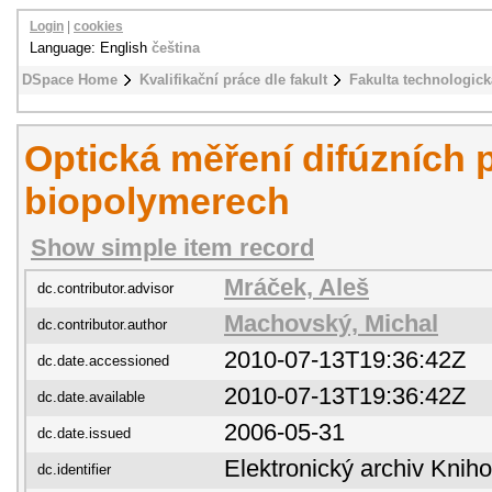
Login
|
cookies
Language: English
čeština
DSpace Home
Kvalifikační práce dle fakult
Fakulta technologick
Optická měření difúzních 
biopolymerech
Show simple item record
Mráček, Aleš
dc.contributor.advisor
Machovský, Michal
dc.contributor.author
2010-07-13T19:36:42Z
dc.date.accessioned
2010-07-13T19:36:42Z
dc.date.available
2006-05-31
dc.date.issued
Elektronický archiv Kni
dc.identifier