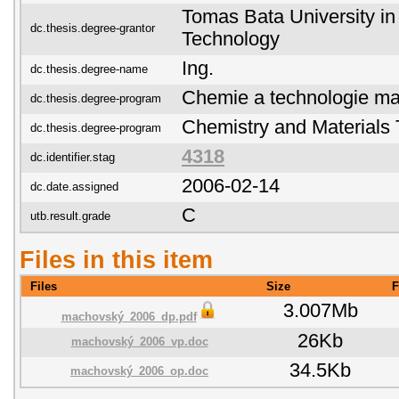
Tomas Bata University in 
dc.thesis.degree-grantor
Technology
Ing.
dc.thesis.degree-name
Chemie a technologie mat
dc.thesis.degree-program
Chemistry and Materials
dc.thesis.degree-program
4318
dc.identifier.stag
2006-02-14
dc.date.assigned
C
utb.result.grade
Files in this item
Files
Size
F
3.007Mb
machovský_2006_dp.pdf
26Kb
machovský_2006_vp.doc
34.5Kb
machovský_2006_op.doc