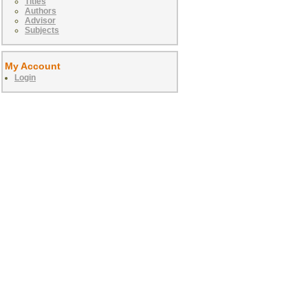
Titles
Authors
Advisor
Subjects
My Account
Login