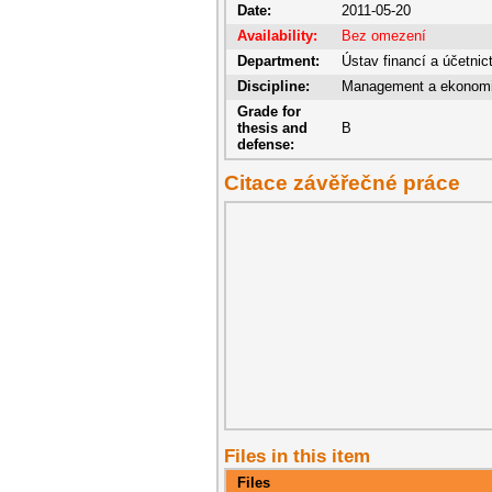
Date:
2011-05-20
Availability:
Bez omezení
Department:
Ústav financí a účetnic
Discipline:
Management a ekonom
Grade for
thesis and
B
defense:
Citace závěřečné práce
Files in this item
Files