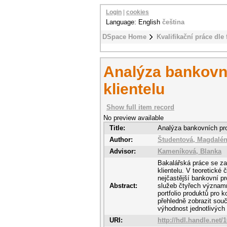
Login
|
cookies
Language: English
čeština
DSpace Home
Kvalifikační práce dle 
Analýza bankovní
klientelu
Show full item record
No preview available
Title:
Analýza bankovních prod
Author:
Študentová, Magdalé
Advisor:
Kameníková, Blanka
Bakalářská práce se za
klientelu. V teoretické
nejčastější bankovní p
Abstract:
služeb čtyřech významn
portfolio produktů pro 
přehledně zobrazit souč
výhodnost jednotlivých
URI:
http://hdl.handle.net/