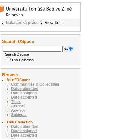
Bakalářské práce
View Item
Search DSpace
Search DSpace
This Collection
Browse
All of DSpace
Communities & Collections
Date submitted
Date assigned
Date accepted
Titles
Authors
Advisor
Subjects
This Collection
Date submitted
Date assigned
Date accepted