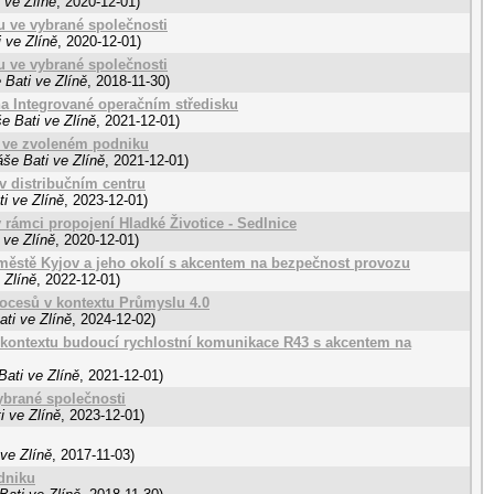
 ve Zlíně
,
2020-12-01
)
u ve vybrané společnosti
 ve Zlíně
,
2020-12-01
)
u ve vybrané společnosti
 Bati ve Zlíně
,
2018-11-30
)
na Integrované operačním středisku
e Bati ve Zlíně
,
2021-12-01
)
u ve zvoleném podniku
še Bati ve Zlíně
,
2021-12-01
)
v distribučním centru
i ve Zlíně
,
2023-12-01
)
v rámci propojení Hladké Životice - Sedlnice
 ve Zlíně
,
2020-12-01
)
městě Kyjov a jeho okolí s akcentem na bezpečnost provozu
 Zlíně
,
2022-12-01
)
rocesů v kontextu Průmyslu 4.0
ti ve Zlíně
,
2024-12-02
)
 v kontextu budoucí rychlostní komunikace R43 s akcentem na
ati ve Zlíně
,
2021-12-01
)
ybrané společnosti
i ve Zlíně
,
2023-12-01
)
ve Zlíně
,
2017-11-03
)
dniku