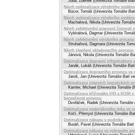
Jůda, Zdeněk
(
Univerzita Tomáše Bati
Návrh optimalizace výrobního systém
Búcor, Tomáš
(
Univerzita Tomáše Bati
Návrh optimalizace výrobního systém
Machalová, Nikola
(
Univerzita Tomáše
Návrh zefektivnění pracovní činnosti 
Vybíralová, Dagmar
(
Univerzita Tomáš
Návrh zefektivnění výrobního proces
Struhařová, Dagmara
(
Univerzita Tomá
Návrh zlepšení skladovacího procesu 
Jánová, Nikola
(
Univerzita Tomáše Bat
Optimalizace dopravní infrastruktury 
Janák, Lukáš
(
Univerzita Tomáše Bati
Optimalizace dopravního provozu ve 
Jaroš, Jan
(
Univerzita Tomáše Bati ve
Optimalizace interních logistických p
Kamler, Michael
(
Univerzita Tomáše Ba
Optimalizace křižovatky I/43 a II/150
bezpečnost provozu
Dvořáček, Radek
(
Univerzita Tomáše B
Optimalizace materiálového toku ve v
Kočí, Přemysl
(
Univerzita Tomáše Bat
Optimalizace nákupu v podniku
Buráň, Pavel
(
Univerzita Tomáše Bati 
Optimalizace nákupu ve vybraném po