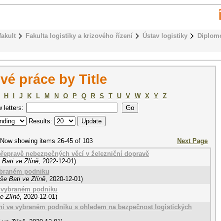
fakult
Fakulta logistiky a krizového řízení
Ústav logistiky
Diplom
é práce by Title
H
I
J
K
L
M
N
O
P
Q
R
S
T
U
V
W
X
Y
Z
w letters:
Results:
Now showing items 26-45 of 103
Next Page
 přepravě nebezpečných věcí v železniční dopravě
Bati ve Zlíně
,
2022-12-01
)
vybraném podniku
še Bati ve Zlíně
,
2020-12-01
)
e vybraném podniku
e Zlíně
,
2020-12-01
)
ní ve vybraném podniku s ohledem na bezpečnost logistických