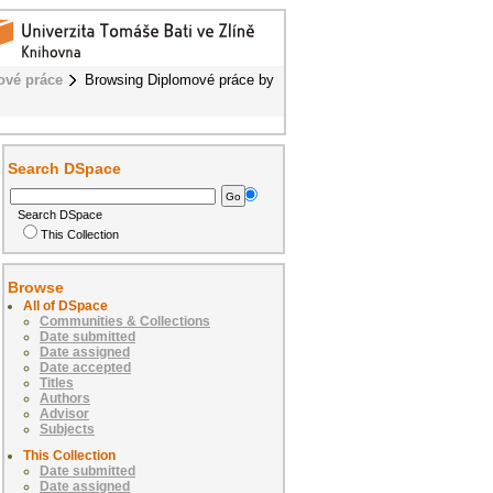
ové práce
Browsing Diplomové práce by
Search DSpace
Search DSpace
This Collection
Browse
All of DSpace
Communities & Collections
Date submitted
Date assigned
Date accepted
Titles
Authors
Advisor
Subjects
This Collection
Date submitted
Date assigned