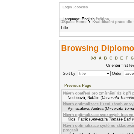
Login
|
cookies
Language: English
čeština
DSpace Home
Kvalifikační práce dle 
Title
Browsing Diplomov
0-9
A
B
C
D
E
F
G
Or enter first fe
Sort by:
Order:
Previous Page
Návrh opatření pro zmírnění rizik při
Nedobová, Natálie
(
Univerzita Tomáše 
Návrh optimalizace řízení zásob ve 
Vymazalová, Andrea
(
Univerzita Tomá
Návrh optimalizace svozových tras v
Klos, Patrik
(
Univerzita Tomáše Bati v
Návrh optimalizace systému skladová
procesů