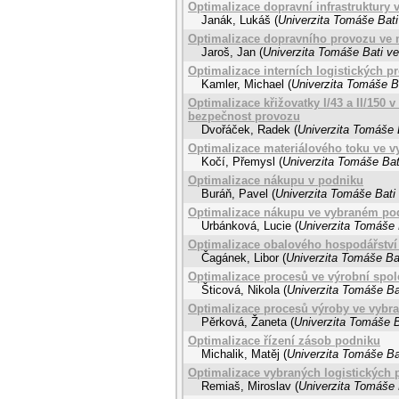
Optimalizace dopravní infrastruktury 
Janák, Lukáš
(
Univerzita Tomáše Bati
Optimalizace dopravního provozu ve 
Jaroš, Jan
(
Univerzita Tomáše Bati ve
Optimalizace interních logistických p
Kamler, Michael
(
Univerzita Tomáše Ba
Optimalizace křižovatky I/43 a II/150
bezpečnost provozu
Dvořáček, Radek
(
Univerzita Tomáše B
Optimalizace materiálového toku ve v
Kočí, Přemysl
(
Univerzita Tomáše Bat
Optimalizace nákupu v podniku
Buráň, Pavel
(
Univerzita Tomáše Bati 
Optimalizace nákupu ve vybraném po
Urbánková, Lucie
(
Univerzita Tomáše 
Optimalizace obalového hospodářství
Čagánek, Libor
(
Univerzita Tomáše Bat
Optimalizace procesů ve výrobní spol
Šticová, Nikola
(
Univerzita Tomáše Bat
Optimalizace procesů výroby ve vyb
Pěrková, Žaneta
(
Univerzita Tomáše B
Optimalizace řízení zásob podniku
Michalik, Matěj
(
Univerzita Tomáše Bat
Optimalizace vybraných logistických p
Remiaš, Miroslav
(
Univerzita Tomáše 