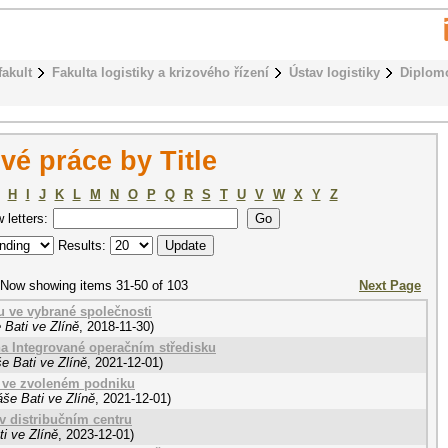
fakult
Fakulta logistiky a krizového řízení
Ústav logistiky
Diplom
é práce by Title
H
I
J
K
L
M
N
O
P
Q
R
S
T
U
V
W
X
Y
Z
w letters:
Results:
Now showing items 31-50 of 103
Next Page
u ve vybrané společnosti
 Bati ve Zlíně
,
2018-11-30
)
na Integrované operačním středisku
e Bati ve Zlíně
,
2021-12-01
)
u ve zvoleném podniku
še Bati ve Zlíně
,
2021-12-01
)
v distribučním centru
i ve Zlíně
,
2023-12-01
)