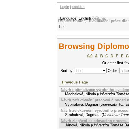
Login
|
cookies
Language: English
čeština
DSpace Home
Kvalifikační práce dle 
Title
Browsing Diplomov
0-9
A
B
C
D
E
F
G
Or enter first fe
Sort by:
Order:
Previous Page
Návrh optimalizace výrobního systém
Machalová, Nikola
(
Univerzita Tomáše
Návrh zefektivnění pracovní činnosti 
Vybíralová, Dagmar
(
Univerzita Tomáš
Návrh zefektivnění výrobního proces
Struhařová, Dagmara
(
Univerzita Tomá
Návrh zlepšení skladovacího procesu 
Jánová, Nikola
(
Univerzita Tomáše Bat