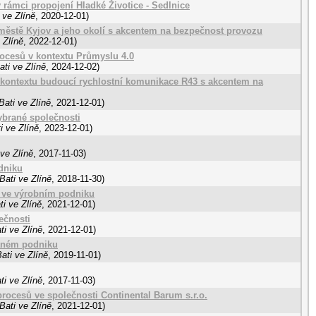
v rámci propojení Hladké Životice - Sedlnice
 ve Zlíně
,
2020-12-01
)
městě Kyjov a jeho okolí s akcentem na bezpečnost provozu
 Zlíně
,
2022-12-01
)
rocesů v kontextu Průmyslu 4.0
ti ve Zlíně
,
2024-12-02
)
 v kontextu budoucí rychlostní komunikace R43 s akcentem na
ati ve Zlíně
,
2021-12-01
)
ybrané společnosti
i ve Zlíně
,
2023-12-01
)
ve Zlíně
,
2017-11-03
)
dniku
Bati ve Zlíně
,
2018-11-30
)
 ve výrobním podniku
i ve Zlíně
,
2021-12-01
)
ečnosti
i ve Zlíně
,
2021-12-01
)
raném podniku
ati ve Zlíně
,
2019-11-01
)
i ve Zlíně
,
2017-11-03
)
rocesů ve společnosti Continental Barum s.r.o.
Bati ve Zlíně
,
2021-12-01
)