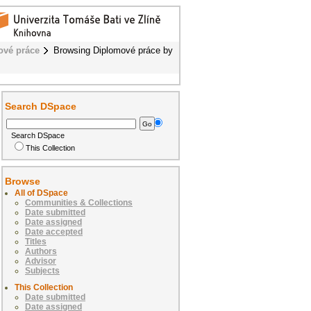
ové práce
Browsing Diplomové práce by
Search DSpace
Search DSpace
This Collection
Browse
All of DSpace
Communities & Collections
Date submitted
Date assigned
Date accepted
Titles
Authors
Advisor
Subjects
This Collection
Date submitted
Date assigned