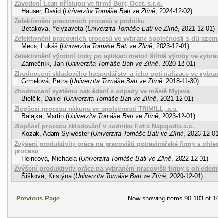
Zavedení Lean přístupu ve firmě Burg Ocet, s.r.o.
Hauser, David
(
Univerzita Tomáše Bati ve Zlíně
,
2024-12-02
)
Zefektivnění pracovních procesů v podniku
Betakova, Yelyzaveta
(
Univerzita Tomáše Bati ve Zlíně
,
2021-12-01
)
Zefektivnění pracovních procesů ve vybrané společnosti s důrazem
Meca, Lukáš
(
Univerzita Tomáše Bati ve Zlíně
,
2023-12-01
)
Zefektivnění výrobní linky po aplikaci metod štíhlé výroby ve vyb
Zámečník, Jan
(
Univerzita Tomáše Bati ve Zlíně
,
2020-12-01
)
Zhodnocení skladového hospodářství a jeho optimalizace ve vybra
Grmelová, Petra
(
Univerzita Tomáše Bati ve Zlíně
,
2018-11-30
)
Zhodnocení systému nakládaní s odpady ve městě Myjava
Bielčik, Daniel
(
Univerzita Tomáše Bati ve Zlíně
,
2021-12-01
)
Zlepšení procesu nákupu ve společnosti TRIMILL, a.s.
Balajka, Martin
(
Univerzita Tomáše Bati ve Zlíně
,
2023-12-01
)
Zlepšení procesu skladování v podniku Fatra Napajedla a.s.
Kozak, Adam Sylwester
(
Univerzita Tomáše Bati ve Zlíně
,
2023-12-0
Zvýšení produktivity práce na pracovišti potravinářské firmy s ohl
procesů
Heincová, Michaela
(
Univerzita Tomáše Bati ve Zlíně
,
2022-12-01
)
Zvýšení produktivity práce na vybraném pracovišti firmy s ohlede
Šišková, Kristýna
(
Univerzita Tomáše Bati ve Zlíně
,
2020-12-01
)
Previous Page
Now showing items 90-103 of 1