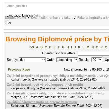
Login
|
cookies
Language: English
čeština
DSpace Home
Kvalifikační práce dle fakult
Fakulta logistiky a k
Title
Browsing Diplomové práce by Ti
0-9
A
B
C
D
E
F
G
H
I
J
K
L
M
N
O
P
Q
Or enter first few letters:
Sort by:
Order:
Results:
Previous Page
Now showing items 90-103 of 1
Zajištění bezpečnosti procesu vykládky a nakládky materiálu ve výr
Kulhan, Lukáš
(
Univerzita Tomáše Bati ve Zlíně
,
2024-12-02
)
Zajištění bezpečnosti výroby kompozitních profilů
Zacpalová, Kristýna
(
Univerzita Tomáše Bati ve Zlíně
,
2024-12-02
)
Zajištění plánování kvality produktu v automobilovém průmyslu
Matyáš, Jiří
(
Univerzita Tomáše Bati ve Zlíně
,
2024-12-02
)
Zavádění čárových kódů na pracovišti výstupu
Sollárová, Simona
(
Univerzita Tomáše Bati ve Zlíně
,
2024-12-02
)