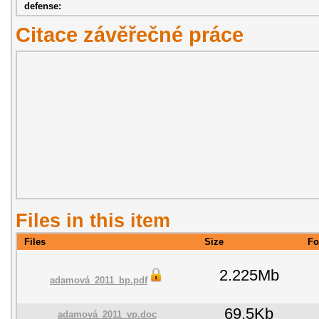
defense:
Citace závěřečné práce
Files in this item
Files
Size
Fo
2.225Mb
adamová_2011_bp.pdf
69.5Kb
adamová_2011_vp.doc