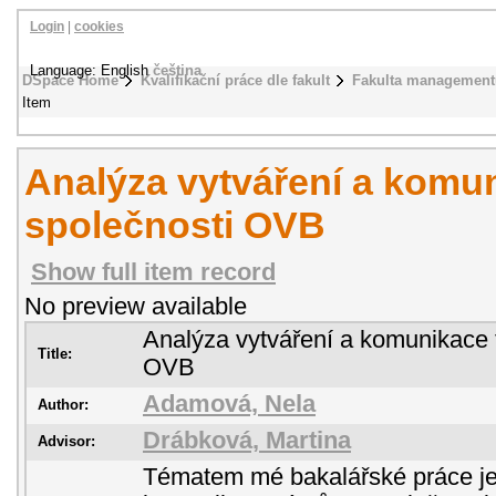
Login
|
cookies
Language: English
čeština
DSpace Home
Kvalifikační práce dle fakult
Fakulta management
Item
Analýza vytváření a komu
společnosti OVB
Show full item record
No preview available
Analýza vytváření a komunikace 
Title:
OVB
Adamová, Nela
Author:
Drábková, Martina
Advisor:
Tématem mé bakalářské práce je 