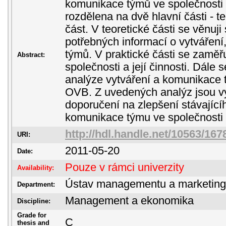
komunikace týmů ve společnosti
rozdělena na dvě hlavní části - t
část. V teoretické části se věnu
potřebných informací o vytváření
týmů. V praktické části se zaměř
Abstract:
společnosti a její činnosti. Dále 
analýze vytváření a komunikace 
OVB. Z uvedených analýz jsou v
doporučení na zlepšení stávající
komunikace týmu ve společnosti
http://hdl.handle.net/10563/167
URI:
2011-05-20
Date:
Pouze v rámci univerzity
Availability:
Ústav managementu a marketin
Department:
Management a ekonomika
Discipline:
Grade for
C
thesis and