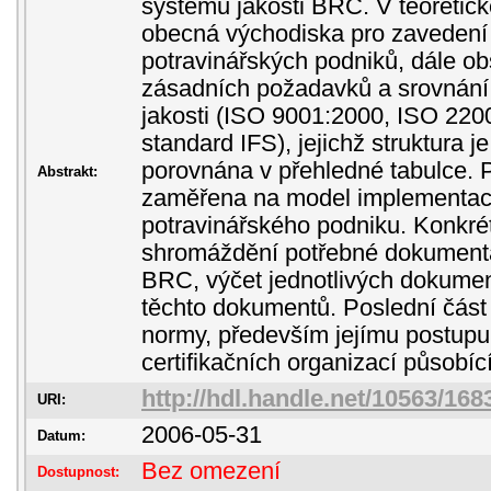
systému jakosti BRC. V teoretick
obecná východiska pro zavedení
potravinářských podniků, dále ob
zásadních požadavků a srovnání
jakosti (ISO 9001:2000, ISO 220
standard IFS), jejichž struktura j
porovnána v přehledné tabulce. P
Abstrakt:
zaměřena na model implementa
potravinářského podniku. Konkré
shromáždění potřebné dokumen
BRC, výčet jednotlivých dokumen
těchto dokumentů. Poslední část s
normy, především jejímu postupu
certifikačních organizací působí
http://hdl.handle.net/10563/168
URI:
2006-05-31
Datum:
Bez omezení
Dostupnost: