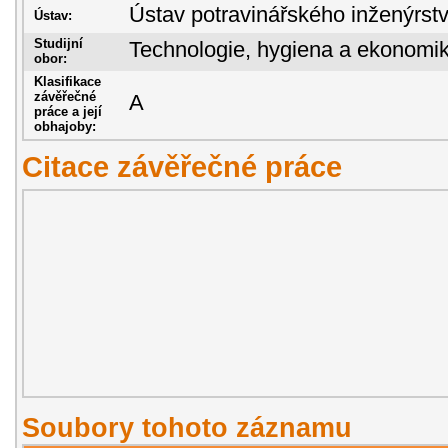
Ústav potravinářského inženýrst
Ústav:
Studijní
Technologie, hygiena a ekonomik
obor:
Klasifikace
závěřečné
A
práce a její
obhajoby:
Citace závěřečné práce
Soubory tohoto záznamu