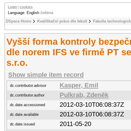
Login
|
cookies
Language: English
čeština
DSpace Home
Kvalifikační práce dle fakult
Fakulta technologick
Vyšší forma kontroly bezpeč
dle norem IFS ve firmě PT s
s.r.o.
Show simple item record
Kasper, Emil
dc.contributor.advisor
Pulkrab, Zdeněk
dc.contributor.author
2012-03-10T06:08:37Z
dc.date.accessioned
2012-03-10T06:08:37Z
dc.date.available
2011-05-20
dc.date.issued