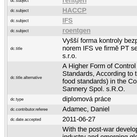
rentgen
dc.subject
HACCP
dc.subject
IFS
dc.subject
roentgen
dc.subject
Vyšší forma kontroly bezp
norem IFS ve firmě PT se
dc.title
s.r.o.
A Higher Form of Control
Standards, According to t
dc.title.alternative
food standards) in the 
Sannery Spol. s.R.O.
diplomová práce
dc.type
Adamec, Daniel
dc.contributor.referee
2011-06-27
dc.date.accepted
With the post-war develo