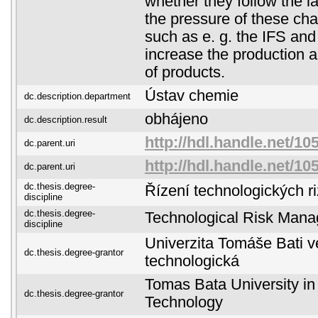
whether they follow the l
the pressure of these cha
such as e. g. the IFS an
increase the production 
of products.
Ústav chemie
dc.description.department
obhájeno
dc.description.result
http://hdl.handle.net/10
dc.parent.uri
http://hdl.handle.net/10
dc.parent.uri
dc.thesis.degree-
Řízení technologických ri
discipline
dc.thesis.degree-
Technological Risk Man
discipline
Univerzita Tomáše Bati ve
dc.thesis.degree-grantor
technologická
Tomas Bata University in 
dc.thesis.degree-grantor
Technology