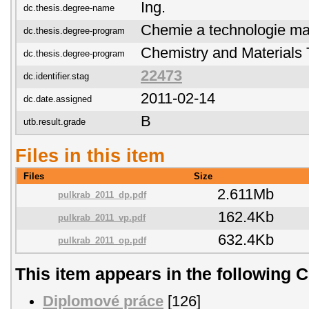
Ing.
dc.thesis.degree-name
Chemie a technologie mat
dc.thesis.degree-program
Chemistry and Materials
dc.thesis.degree-program
22473
dc.identifier.stag
2011-02-14
dc.date.assigned
B
utb.result.grade
Files in this item
Files
Size
2.611Mb
pulkrab_2011_dp.pdf
162.4Kb
pulkrab_2011_vp.pdf
632.4Kb
pulkrab_2011_op.pdf
This item appears in the following C
Diplomové práce
[126]