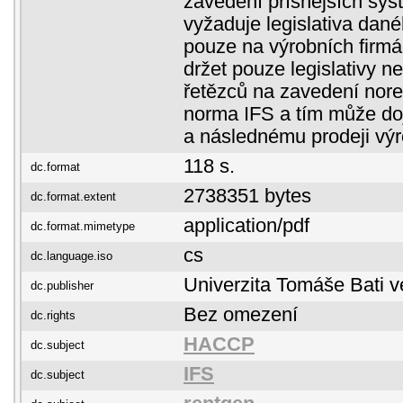
zavedení přísnějších sys
vyžaduje legislativa dané
pouze na výrobních firm
držet pouze legislativy n
řetězců na zavedení nore
norma IFS a tím může doj
a následnému prodeji vý
118 s.
dc.format
2738351 bytes
dc.format.extent
application/pdf
dc.format.mimetype
cs
dc.language.iso
Univerzita Tomáše Bati v
dc.publisher
Bez omezení
dc.rights
HACCP
dc.subject
IFS
dc.subject