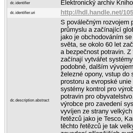
Elektronický archiv Kni
dc.identifier
http://hdl.handle.net/1
dc.identifier.uri
S poválečným rozvojem p
průmyslu a začínající gl
jako je obchodováním se
světa, se okolo 60 let za
a bezpečnost potravin. Z
začínají vytvářet systé
podobné, dalším vývojem 
železné opony, vstup do
prostoru a evropské unie 
systémy kontrol pro výrob
potravin pro obyvatelstvo.
dc.description.abstract
výrobce pro zavedení sys
vyvíjen ze strany velkých
řetězců jako je Tesco, Kau
těchto řetězců je tak velk