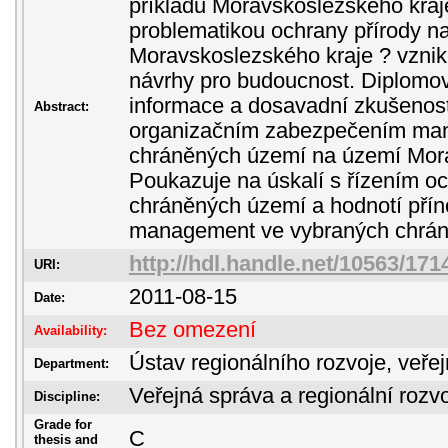
příkladu Moravskoslezského kra
problematikou ochrany přírody n
Moravskoslezského kraje ? vznik
návrhy pro budoucnost. Diplomo
informace a dosavadní zkušenost
Abstract:
organizačním zabezpečením ma
chráněných území na území Mora
Poukazuje na úskalí s řízením oc
chráněných území a hodnotí přín
management ve vybraných chrán
http://hdl.handle.net/10563/171
URI:
2011-08-15
Date:
Bez omezení
Availability:
Ústav regionálního rozvoje, veře
Department:
Veřejná správa a regionální rozvo
Discipline:
Grade for
C
thesis and