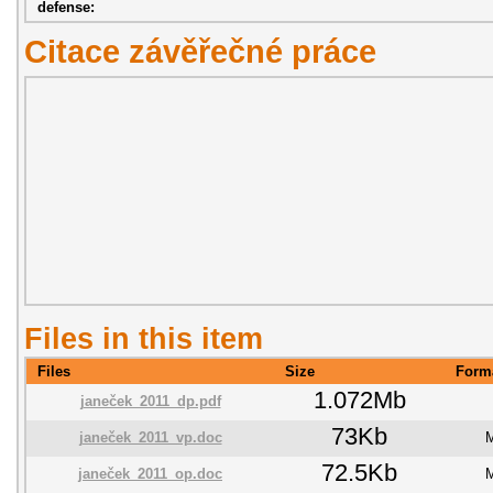
defense:
Citace závěřečné práce
Files in this item
Files
Size
Form
1.072Mb
janeček_2011_dp.pdf
73Kb
janeček_2011_vp.doc
M
72.5Kb
janeček_2011_op.doc
M