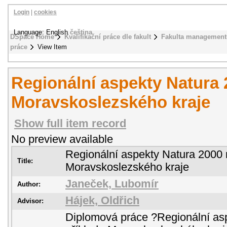
Login
|
cookies
Language: English
čeština
DSpace Home
Kvalifikační práce dle fakult
Fakulta management
práce
View Item
Regionální aspekty Natura 
Moravskoslezského kraje
Show full item record
No preview available
Regionální aspekty Natura 2000 
Title:
Moravskoslezského kraje
Janeček, Lubomír
Author:
Hájek, Oldřich
Advisor:
Diplomová práce ?Regionální as