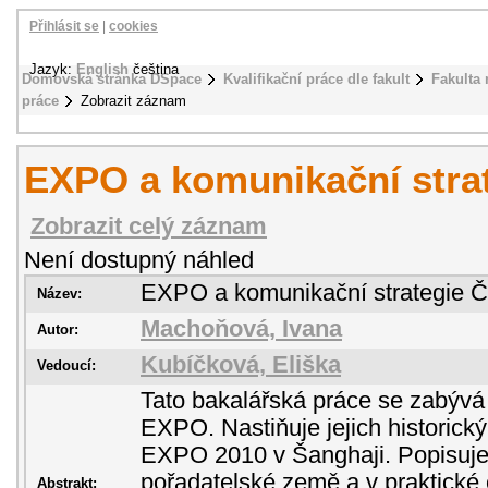
Přihlásit se
|
cookies
Jazyk:
English
čeština
Domovská stránka DSpace
Kvalifikační práce dle fakult
Fakulta
práce
Zobrazit záznam
EXPO a komunikační stra
Zobrazit celý záznam
Není dostupný náhled
EXPO a komunikační strategie 
Název:
Machoňová, Ivana
Autor:
Kubíčková, Eliška
Vedoucí:
Tato bakalářská práce se zabývá
EXPO. Nastiňuje jejich historický
EXPO 2010 v Šanghaji. Popisuje
pořadatelské země a v praktické 
Abstrakt: