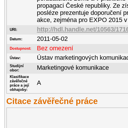
propagaci České republiky. Ze z
posléze prezentuje doporučení p
akce, zejména pro EXPO 2015 v 
http://hdl.handle.net/10563/171
URI:
2011-05-02
Datum:
Bez omezení
Dostupnost:
Ústav marketingových komunika
Ústav:
Studijní
Marketingové komunikace
obor:
Klasifikace
závěřečné
A
práce a její
obhajoby:
Citace závěřečné práce