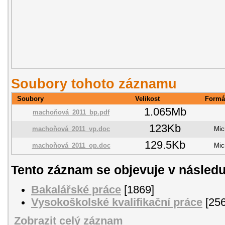
Soubory tohoto záznamu
Soubory
Velikost
Formá
1.065Mb
machoňová_2011_bp.pdf
123Kb
machoňová_2011_vp.doc
Mic
129.5Kb
machoňová_2011_op.doc
Mic
Tento záznam se objevuje v následu
Bakalářské práce
[1869]
Vysokoškolské kvalifikační práce
[256
Zobrazit celý záznam