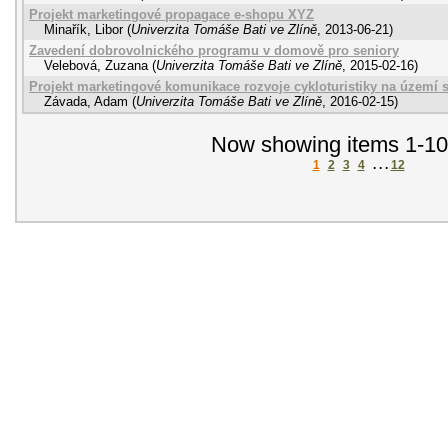
Projekt marketingové propagace e-shopu XYZ
Minařík, Libor
(
Univerzita Tomáše Bati ve Zlíně
,
2013-06-21
)
Zavedení dobrovolnického programu v domově pro seniory
Velebová, Zuzana
(
Univerzita Tomáše Bati ve Zlíně
,
2015-02-16
)
Projekt marketingové komunikace rozvoje cykloturistiky na území st
Závada, Adam
(
Univerzita Tomáše Bati ve Zlíně
,
2016-02-15
)
Now showing items 1-10
1
2
3
4
. . .
12