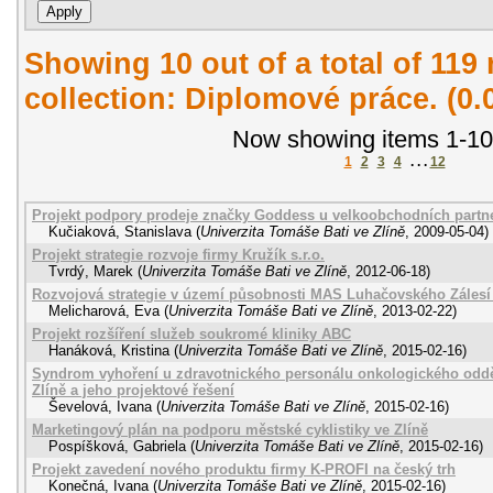
Showing 10 out of a total of 119 
collection: Diplomové práce. (0
Now showing items 1-10
1
2
3
4
. . .
12
Projekt podpory prodeje značky Goddess u velkoobchodních partner
Kučiaková, Stanislava
(
Univerzita Tomáše Bati ve Zlíně
,
2009-05-04
)
Projekt strategie rozvoje firmy Kružík s.r.o.
Tvrdý, Marek
(
Univerzita Tomáše Bati ve Zlíně
,
2012-06-18
)
Rozvojová strategie v území působnosti MAS Luhačovského Zálesí 
Melicharová, Eva
(
Univerzita Tomáše Bati ve Zlíně
,
2013-02-22
)
Projekt rozšíření služeb soukromé kliniky ABC
Hanáková, Kristina
(
Univerzita Tomáše Bati ve Zlíně
,
2015-02-16
)
Syndrom vyhoření u zdravotnického personálu onkologického odděl
Zlíně a jeho projektové řešení
Ševelová, Ivana
(
Univerzita Tomáše Bati ve Zlíně
,
2015-02-16
)
Marketingový plán na podporu městské cyklistiky ve Zlíně
Pospíšková, Gabriela
(
Univerzita Tomáše Bati ve Zlíně
,
2015-02-16
)
Projekt zavedení nového produktu firmy K-PROFI na český trh
Konečná, Ivana
(
Univerzita Tomáše Bati ve Zlíně
,
2015-02-16
)