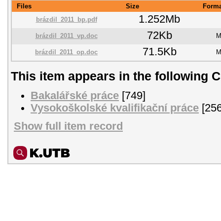
Files
Size
Forma
1.252Mb
brázdil_2011_bp.pdf
72Kb
brázdil_2011_vp.doc
M
71.5Kb
brázdil_2011_op.doc
M
This item appears in the following C
Bakalářské práce
[749]
Vysokoškolské kvalifikační práce
[256
Show full item record