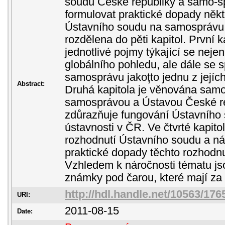
soudu České republiky a samo-sp
formulovat praktické dopady něk
Ústavního soudu na samosprávu 
rozdělena do pěti kapitol. První k
jednotlivé pojmy týkající se neje
globálního pohledu, ale dále se s
samosprávu jakoţto jednu z jejích
Abstract:
Druhá kapitola je věnována sam
samosprávou a Ústavou České rep
zdůrazňuje fungování Ústavního 
ústavnosti v ČR. Ve čtvrté kapito
rozhodnutí Ústavního soudu a n
praktické dopady těchto rozhodn
Vzhledem k náročnosti tématu js
známky pod čarou, které mají za ú
http://hdl.handle.net/10563/176
URI:
2011-08-15
Date: