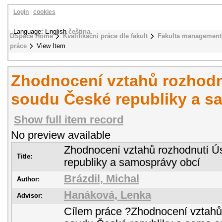
Login
|
cookies
Language: English
čeština
DSpace Home
Kvalifikační práce dle fakult
Fakulta management
práce
View Item
Zhodnocení vztahů rozhodn
soudu České republiky a s
Show full item record
No preview available
Zhodnocení vztahů rozhodnutí Ú
Title:
republiky a samosprávy obcí
Brázdil, Michal
Author:
Hanáková, Lenka
Advisor:
Cílem práce ?Zhodnocení vztahů