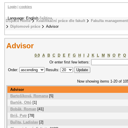
Login
|
cookies
Language: English
čeština
DSpace Home
Kvalifikační práce dle fakult
Fakulta management
Diplomové práce
Advisor
Advisor
0-9
A
B
C
D
E
F
G
H
I
J
K
L
M
N
O
P
Q
Or enter first few letters:
Order:
Results:
Now showing items 1-20 of 10
Advisor
Bartošíková, Romana
[5]
Bartók, Ottó
[1]
Bobák, Roman
[41]
Briš, Petr
[78]
Buřita, Ladislav
[2]