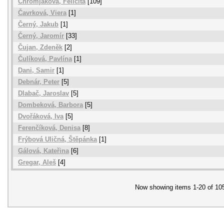
Chromjaková, Felicita
[109]
Čavrková, Viera
[1]
Černý, Jakub
[1]
Černý, Jaromír
[33]
Čujan, Zdeněk
[2]
Čulíková, Pavlína
[1]
Dani, Samir
[1]
Debnár, Peter
[5]
Dlabač, Jaroslav
[5]
Dombeková, Barbora
[5]
Dvořáková, Iva
[5]
Ferenčíková, Denisa
[8]
Frýbová Uličná, Štěpánka
[1]
Gálová, Kateřina
[6]
Gregar, Aleš
[4]
Now showing items 1-20 of 10