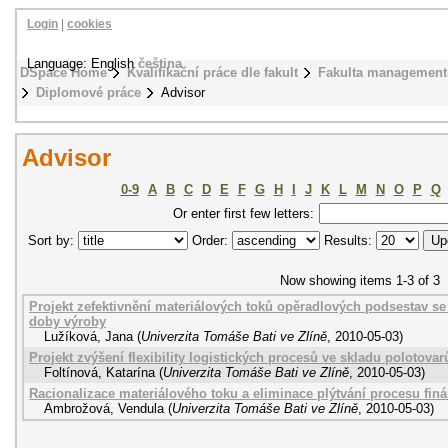
Login
|
cookies
Language: English
čeština
DSpace Home
Kvalifikační práce dle fakult
Fakulta management
Diplomové práce
Advisor
Advisor
0-9
A
B
C
D
E
F
G
H
I
J
K
L
M
N
O
P
Q
Or enter first few letters:
Sort by:
Order:
Results:
Now showing items 1-3 of 3
Projekt zefektivnění materiálových toků opěradlových podsestav s
doby výroby
Lužíková, Jana
(
Univerzita Tomáše Bati ve Zlíně
,
2010-05-03
)
Projekt zvýšení flexibility logistických procesů ve skladu polotova
Foltínová, Katarína
(
Univerzita Tomáše Bati ve Zlíně
,
2010-05-03
)
Racionalizace materiálového toku a eliminace plýtvání procesu fin
Ambrožová, Vendula
(
Univerzita Tomáše Bati ve Zlíně
,
2010-05-03
)