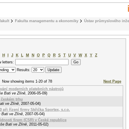
fakult
Fakulta managementu a ekonomiky
Ústav průmyslového inže
H
I
J
K
L
M
N
O
P
Q
R
S
T
U
V
W
X
Y
Z
w letters:
Results:
Now showing items 1-20 of 78
Next Page
ívání moderních platebních nástrojů
e Bati ve Zlíně
,
2006-05-09
)
 českém trhu
ti ve Zlíně
,
2007-05-04
)
při řízení firmy Skřička Sportex, s.r.o.
 Bati ve Zlíně
,
2007-05-04
)
dnosti firem (CSR) v České republice
še Bati ve Zlíně
,
2011-05-02
)