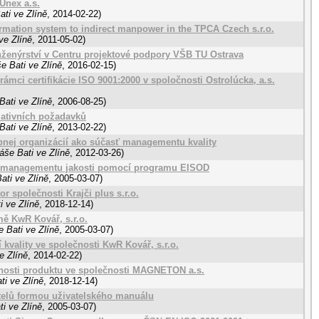
Unex a.s.
ti ve Zlíně
,
2014-02-22
)
ormation system to indirect manpower in the TPCA Czech s.r.o.
ve Zlíně
,
2011-05-02
)
enýrství v Centru projektové podpory VŠB TU Ostrava
e Bati ve Zlíně
,
2016-02-15
)
ámci certifikácie ISO 9001:2000 v spoločnosti Ostrolúcka, a.s.
Bati ve Zlíně
,
2006-08-25
)
lativních požadavků
Bati ve Zlíně
,
2013-02-22
)
nej organizácií ako súčasť managementu kvality
áše Bati ve Zlíně
,
2012-03-26
)
mu managementu jakosti pomocí programu EISOD
ati ve Zlíně
,
2005-03-07
)
r společnosti Krajči plus s.r.o.
i ve Zlíně
,
2018-12-14
)
mě KwR Kovář, s.r.o.
 Bati ve Zlíně
,
2005-03-07
)
 kvality ve společnosti KwR Kovář, s.r.o.
e Zlíně
,
2014-02-22
)
elnosti produktu ve společnosti MAGNETON a.s.
ti ve Zlíně
,
2018-12-14
)
telů formou uživatelského manuálu
i ve Zlíně
,
2005-03-07
)