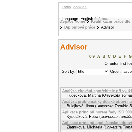
Login
|
cookies
Language: English
čeština
DSpace Home
Kvalifikační práce dle 
Diplomové práce
Advisor
Advisor
0-9
A
B
C
D
E
F
G
Or enter first fe
Sort by:
Order:
Analýza chování spotřebitele při využ
Hudečková, Martina
(
Univerzita Tomáš
Analýza problematiky dětské obuvi na
Bulejková, Ilona
(
Univerzita Tomáše Ba
Aplikace principů norem řady ISO 9000 
Kyseláková, Petra
(
Univerzita Tomáše
Aplikace principů společenské odpově
Zlatníková, Michaela
(
Univerzita Tomá