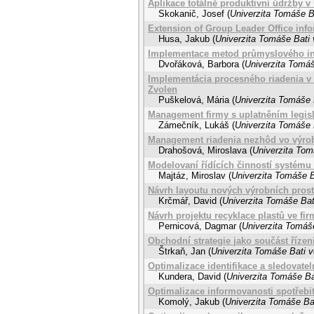
Aplikace totálně produktivní údržby v 
Skokanič, Josef
(
Univerzita Tomáše Ba
Extension of Group Leader Office inf
Husa, Jakub
(
Univerzita Tomáše Bati 
Implementace metod průmyslového inž
Dvořáková, Barbora
(
Univerzita Tomáš
Implementácia procesného riadenia v r
Zvolen
Puškelová, Mária
(
Univerzita Tomáše 
Management firmy s uplatněním legis
Zámečník, Lukáš
(
Univerzita Tomáše 
Management riadenia nezhôd vo výrob
Drahošová, Miroslava
(
Univerzita Tom
Modelovaní řídících činností systé
Majtáz, Miroslav
(
Univerzita Tomáše B
Návrh layoutu nových výrobních prosto
Krčmář, David
(
Univerzita Tomáše Bat
Návrh projektu recyklace plastů ve fir
Pernicová, Dagmar
(
Univerzita Tomáše
Obchodní strategie jako součást řízení
Štrkaň, Jan
(
Univerzita Tomáše Bati v
Optimalizace identifikace a sledovat
Kundera, David
(
Univerzita Tomáše Ba
Optimalizace informovanosti spotřebi
Komolý, Jakub
(
Univerzita Tomáše Bat