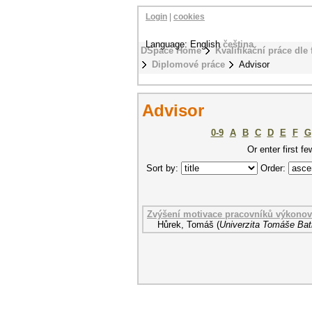
Login
|
cookies
Language: English
čeština
DSpace Home
Kvalifikační práce dle 
Diplomové práce
Advisor
Advisor
0-9
A
B
C
D
E
F
G
Or enter first fe
Sort by:
Order:
Zvýšení motivace pracovníků výkonovo
Hůrek, Tomáš
(
Univerzita Tomáše Bati