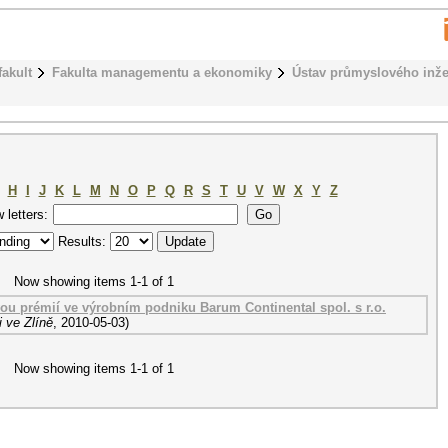
fakult
Fakulta managementu a ekonomiky
Ústav průmyslového inže
H
I
J
K
L
M
N
O
P
Q
R
S
T
U
V
W
X
Y
Z
w letters:
Results:
Now showing items 1-1 of 1
u prémií ve výrobním podniku Barum Continental spol. s r.o.
 ve Zlíně
,
2010-05-03
)
Now showing items 1-1 of 1