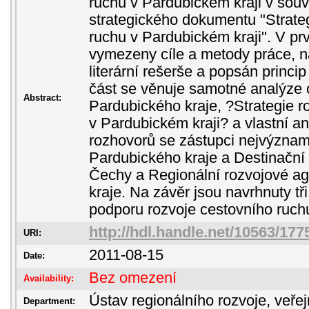
ruchu v Pardubickém kraji v souv
strategického dokumentu "Strate
ruchu v Pardubickém kraji". V prv
vymezeny cíle a metody práce, n
literární rešerše a popsán princi
část se věnuje samotné analýze 
Abstract:
Pardubického kraje, ?Strategie r
v Pardubickém kraji? a vlastní a
rozhovorů se zástupci nejvýznamn
Pardubického kraje a Destinační
Čechy a Regionální rozvojové a
kraje. Na závěr jsou navrhnuty tři
podporu rozvoje cestovního ruchu
http://hdl.handle.net/10563/177
URI:
2011-08-15
Date:
Bez omezení
Availability:
Ústav regionálního rozvoje, veře
Department: