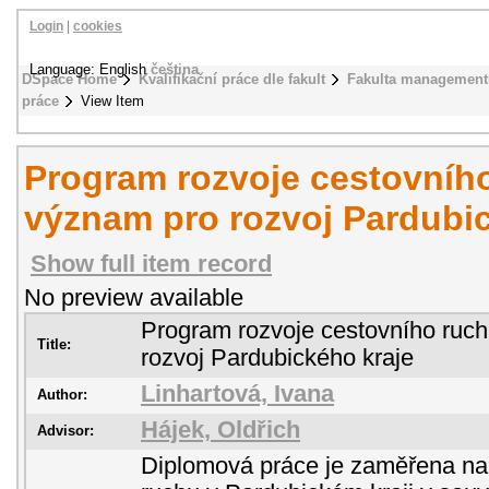
Login
|
cookies
Language: English
čeština
DSpace Home
Kvalifikační práce dle fakult
Fakulta management
práce
View Item
Program rozvoje cestovního
význam pro rozvoj Pardubi
Show full item record
No preview available
Program rozvoje cestovního ruch
Title:
rozvoj Pardubického kraje
Linhartová, Ivana
Author:
Hájek, Oldřich
Advisor:
Diplomová práce je zaměřena na