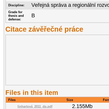
Veřejná správa a regionální rozvo
Discipline:
Grade for
B
thesis and
defense:
Citace závěřečné práce
Files in this item
Files
Size
For
2.155Mb
linhartová_2011_dp.pdf