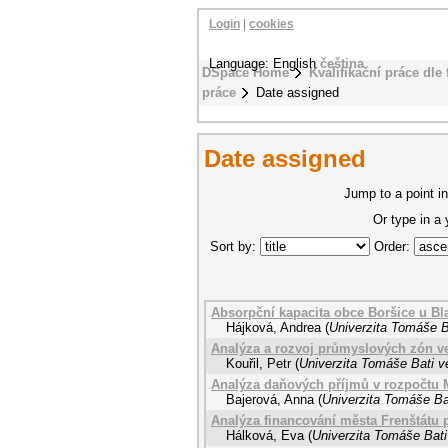
Login
|
cookies
Language: English
čeština
DSpace Home
Kvalifikační práce dle 
práce
Date assigned
Date assigned
Jump to a point in
Or type in a
Sort by:
Order:
Absorpční kapacita obce Boršice u Bla
Hájková, Andrea
(
Univerzita Tomáše B
Analýza a rozvoj průmyslových zón ve
Kouřil, Petr
(
Univerzita Tomáše Bati v
Analýza daňových příjmů v rozpočtu 
Bajerová, Anna
(
Univerzita Tomáše Bat
Analýza financování města Frenštátu
Hálková, Eva
(
Univerzita Tomáše Bati