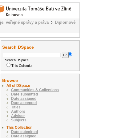
je, veřejné správy a práva
Diplomové
Search DSpace
Search DSpace
This Collection
Browse
All of DSpace
Communities & Collections
Date submitted
Date assigned
Date accepted
Titles
Authors
Advisor
Subjects
This Collection
Date submitted
Date assigned