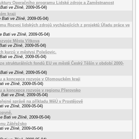
ruktury Operačního programu Lidské zdroje a Zaměstnanost
Bati ve Zlíně
,
2009-05-04
)
ém kraji
 Bati ve Zlíně
,
2009-05-04
)
mu Rozvoj lidských zdrojů vycházejících z projektů Úřadu práce ve
 Bati ve Zlíně
,
2009-05-04
)
zvoje Města Vítkova
ati ve Zlíně
,
2009-05-04
)
ch kurzů v městysi Polešovic.
Bati ve Zlíně
,
2009-05-04
)
ze strukturálních fondů EU ve městě Český Těšín v období 2000-
Bati ve Zlíně
,
2009-05-04
)
u a koncepce rozvoje v Olomouckém kraji
ti ve Zlíně
,
2009-05-04
)
u a koncepce rozvoje v regionu Přerovsko
Bati ve Zlíně
,
2009-05-04
)
eřejné správě na příkladu MěÚ v Prostějově
ti ve Zlíně
,
2009-05-04
)
opyně.
e Bati ve Zlíně
,
2009-05-04
)
ionu Zábřežsko
ti ve Zlíně
,
2009-05-04
)