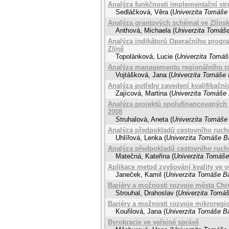
Analýza funkčnosti implementační st
Sedláčková, Věra
(
Univerzita Tomáše 
Analýza grantových schémat ve Zlínsk
Anthová, Michaela
(
Univerzita Tomáše
Analýza indikátorů Operačního progra
Zlíně
Topolánková, Lucie
(
Univerzita Tomáše
Analýza managementu regionálního ro
Vojtášková, Jana
(
Univerzita Tomáše B
Analýza potřeby zavedení kvalifikační
Zajícová, Martina
(
Univerzita Tomáše 
Analýza projektů spolufinancovaných 
2008
Struhalová, Aneta
(
Univerzita Tomáše 
Analýza předpokladů cestovního ruch
Uhlířová, Lenka
(
Univerzita Tomáše Ba
Analýza předpokladů cestovního ruch
Matečná, Kateřina
(
Univerzita Tomáše 
Aplikace metod zvyšování kvality ve v
Janeček, Kamil
(
Univerzita Tomáše Ba
Bariéry a možnosti rozvoje města Chr
Strouhal, Drahoslav
(
Univerzita Tomáš
Bariéry a možnosti rozvoje mikroreg
Kouřilová, Jana
(
Univerzita Tomáše Ba
Byrokracie ve veřejné správě