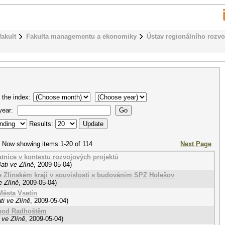
fakult
Fakulta managementu a ekonomiky
Ústav regionálního rozvo
 the index:
 year:
Results:
Now showing items 1-20 of 114
Next Page
tnice v kontextu rozvojových projektů
ati ve Zlíně
,
2009-05-04
)
 Zlínském kraji v souvislosti s budováním SPZ Holešov
e Zlíně
,
2009-05-04
)
Města Vsetín
i ve Zlíně
,
2009-05-04
)
 pod Radhoštěm
 ve Zlíně
,
2009-05-04
)