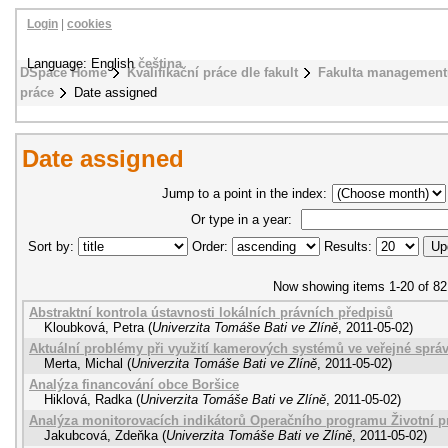
Login
|
cookies
Language: English
čeština
DSpace Home
Kvalifikační práce dle fakult
Fakulta management
práce
Date assigned
Date assigned
Jump to a point in the index:
Or type in a year:
Sort by:
Order:
Results:
Now showing items 1-20 of 82
Abstraktní kontrola ústavnosti lokálních právních předpisů
Kloubková, Petra
(
Univerzita Tomáše Bati ve Zlíně
,
2011-05-02
)
Aktuální problémy při využití kamerových systémů ve veřejné sprá
Merta, Michal
(
Univerzita Tomáše Bati ve Zlíně
,
2011-05-02
)
Analýza financování obce Boršice
Hiklová, Radka
(
Univerzita Tomáše Bati ve Zlíně
,
2011-05-02
)
Analýza monitorovacích indikátorů Operačního programu Životní p
Jakubcová, Zdeňka
(
Univerzita Tomáše Bati ve Zlíně
,
2011-05-02
)