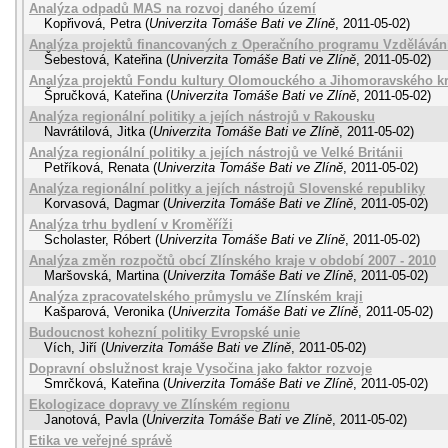
Analýza odpadů MAS na rozvoj daného území
Kopřivová, Petra
(
Univerzita Tomáše Bati ve Zlíně
,
2011-05-02
)
Analýza projektů financovaných z Operačního programu Vzdělává
Šebestová, Kateřina
(
Univerzita Tomáše Bati ve Zlíně
,
2011-05-02
)
Analýza projektů Fondu kultury Olomouckého a Jihomoravského kr
Špručková, Kateřina
(
Univerzita Tomáše Bati ve Zlíně
,
2011-05-02
)
Analýza regionální politiky a jejích nástrojů v Rakousku
Navrátilová, Jitka
(
Univerzita Tomáše Bati ve Zlíně
,
2011-05-02
)
Analýza regionální politiky a jejích nástrojů ve Velké Británii
Petříková, Renata
(
Univerzita Tomáše Bati ve Zlíně
,
2011-05-02
)
Analýza regionální politky a jejích nástrojů Slovenské republiky
Korvasová, Dagmar
(
Univerzita Tomáše Bati ve Zlíně
,
2011-05-02
)
Analýza trhu bydlení v Kroměříži
Scholaster, Róbert
(
Univerzita Tomáše Bati ve Zlíně
,
2011-05-02
)
Analýza změn rozpočtů obcí Zlínského kraje v období 2007 - 2010
Maršovská, Martina
(
Univerzita Tomáše Bati ve Zlíně
,
2011-05-02
)
Analýza zpracovatelského průmyslu ve Zlínském kraji
Kašparová, Veronika
(
Univerzita Tomáše Bati ve Zlíně
,
2011-05-02
)
Budoucnost kohezní politiky Evropské unie
Vích, Jiří
(
Univerzita Tomáše Bati ve Zlíně
,
2011-05-02
)
Dopravní obslužnost kraje Vysočina jako faktor rozvoje
Smrčková, Kateřina
(
Univerzita Tomáše Bati ve Zlíně
,
2011-05-02
)
Ekologizace dopravy ve Zlínském regionu
Janotová, Pavla
(
Univerzita Tomáše Bati ve Zlíně
,
2011-05-02
)
Etika ve veřejné správě