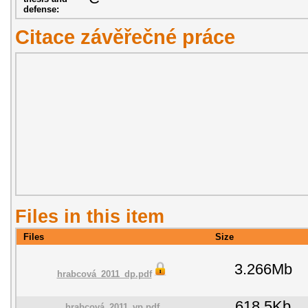
defense:
Citace závěřečné práce
Files in this item
Files
Size
3.266Mb
hrabcová_2011_dp.pdf
618.5Kb
hrabcová_2011_vp.pdf