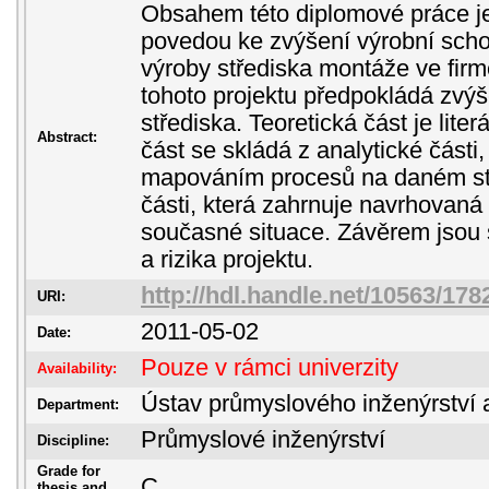
Obsahem této diplomové práce je
povedou ke zvýšení výrobní schop
výroby střediska montáže ve fir
tohoto projektu předpokládá zvýše
střediska. Teoretická část je liter
Abstract:
část se skládá z analytické části
mapováním procesů na daném stř
části, která zahrnuje navrhovaná 
současné situace. Závěrem jsou 
a rizika projektu.
http://hdl.handle.net/10563/178
URI:
2011-05-02
Date:
Pouze v rámci univerzity
Availability:
Ústav průmyslového inženýrství 
Department:
Průmyslové inženýrství
Discipline:
Grade for
C
thesis and