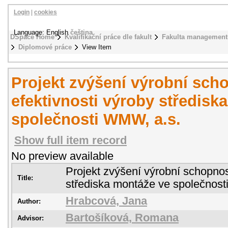
Login
|
cookies
Language: English
čeština
DSpace Home
Kvalifikační práce dle fakult
Fakulta management
Diplomové práce
View Item
Projekt zvýšení výrobní scho
efektivnosti výroby středisk
společnosti WMW, a.s.
Show full item record
No preview available
Projekt zvýšení výrobní schopnost
Title:
střediska montáže ve společnost
Hrabcová, Jana
Author:
Bartošíková, Romana
Advisor: