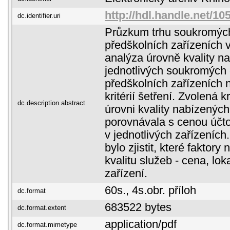
http://hdl.handle.net/10
dc.identifier.uri
Průzkum trhu soukromýc
předškolních zařízeních 
analýza úrovně kvality n
jednotlivých soukromých
předškolních zařízeních 
kritérií šetření. Zvolená k
dc.description.abstract
úrovni kvality nabízenýc
porovnávala s cenou účto
v jednotlivých zařízeních
bylo zjistit, které faktory 
kvalitu služeb - cena, loka
zařízení.
60s., 4s.obr. příloh
dc.format
683522 bytes
dc.format.extent
application/pdf
dc.format.mimetype