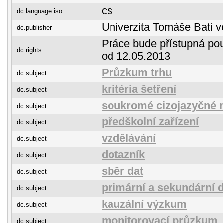
cs
dc.language.iso
Univerzita Tomáše Bati v
dc.publisher
Práce bude přístupná pou
dc.rights
od 12.05.2013
Průzkum trhu
dc.subject
kritéria šetření
dc.subject
soukromé cizojazyčné 
dc.subject
předškolní zařízení
dc.subject
vzdělávání
dc.subject
dotazník
dc.subject
sběr dat
dc.subject
primární a sekundární 
dc.subject
kauzální výzkum
dc.subject
monitorovací průzkum
dc.subject