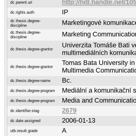
http://hdl.handle.net/10
dc.parent.uri
IP
dc.rights.auth
dc.thesis.degree-
Marketingové komunikac
discipline
dc.thesis.degree-
Marketing Communicatio
discipline
Univerzita Tomáše Bati ve
dc.thesis.degree-grantor
multimediálních komunik
Tomas Bata University in 
dc.thesis.degree-grantor
Multimedia Communicati
Bc.
dc.thesis.degree-name
Mediální a komunikační s
dc.thesis.degree-program
Media and Communicatio
dc.thesis.degree-program
2679
dc.identifier.stag
2006-01-13
dc.date.assigned
A
utb.result.grade