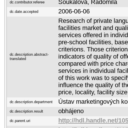
Soukalová, Radomila
dc.contributor.referee
2006-06-06
dc.date.accepted
Research of private lang
facilities market and quali
services offered in indivi
pre-school facilities, ba
criterions. Those criteri
dc.description.abstract-
indicators of quality of o
translated
compared with price char
services in individual faci
of this work was to speci
influence the quality of t
price, locality, facility size
Ústav marketingových k
dc.description.department
obhájeno
dc.description.result
http://hdl.handle.net/10
dc.parent.uri