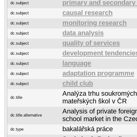
primary and secondary
dc.subject
causal research
dc.subject
monitoring research
dc.subject
data analysis
dc.subject
quality of services
dc.subject
development tendencie
dc.subject
language
dc.subject
adaptation programme
dc.subject
child club
dc.subject
Analýza trhu soukromých
dc.title
mateřských škol v ČR
Analysis of private forei
dc.title.alternative
school market in the Cze
bakalářská práce
dc.type