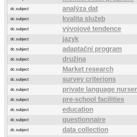
analýza dat
dc.subject
kvalita služeb
dc.subject
vývojové tendence
dc.subject
jazyk
dc.subject
adaptační program
dc.subject
družina
dc.subject
Market research
dc.subject
survey criterions
dc.subject
private language nurser
dc.subject
pre-school facilities
dc.subject
education
dc.subject
questionnaire
dc.subject
data collection
dc.subject