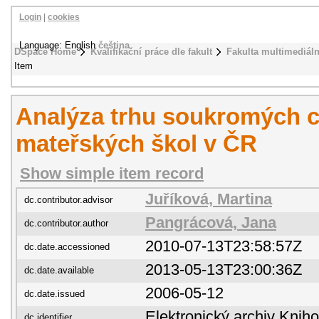
Login
|
cookies
Language: English
čeština
DSpace Home
Kvalifikační práce dle fakult
Fakulta multimediál
Item
Analýza trhu soukromých c
mateřských škol v ČR
Show simple item record
Juříková, Martina
dc.contributor.advisor
Pangrácová, Jana
dc.contributor.author
2010-07-13T23:58:57Z
dc.date.accessioned
2013-05-13T23:00:36Z
dc.date.available
2006-05-12
dc.date.issued
Elektronický archiv Kni
dc.identifier