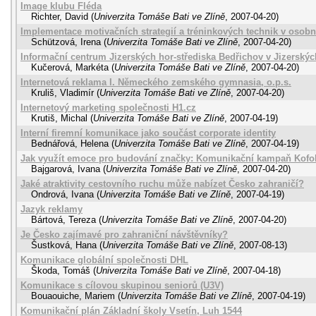
Image klubu Fléda
Richter, David
(
Univerzita Tomáše Bati ve Zlíně
,
2007-04-20
)
Implementace motivačních strategií a tréninkových technik v osobn
Schützová, Irena
(
Univerzita Tomáše Bati ve Zlíně
,
2007-04-20
)
Informační centrum Jizerských hor-střediska Bedřichov v Jizerský
Kučerová, Markéta
(
Univerzita Tomáše Bati ve Zlíně
,
2007-04-20
)
Internetová reklama I. Německého zemského gymnasia, o.p.s.
Kruliš, Vladimír
(
Univerzita Tomáše Bati ve Zlíně
,
2007-04-20
)
Internetový marketing společnosti H1.cz
Krutiš, Michal
(
Univerzita Tomáše Bati ve Zlíně
,
2007-04-19
)
Interní firemní komunikace jako součást corporate identity
Bednářová, Helena
(
Univerzita Tomáše Bati ve Zlíně
,
2007-04-19
)
Jak využít emoce pro budování značky: Komunikační kampaň Kofo
Bajgarová, Ivana
(
Univerzita Tomáše Bati ve Zlíně
,
2007-04-20
)
Jaké atraktivity cestovního ruchu může nabízet Česko zahraničí?
Ondrová, Ivana
(
Univerzita Tomáše Bati ve Zlíně
,
2007-04-19
)
Jazyk reklamy
Bártová, Tereza
(
Univerzita Tomáše Bati ve Zlíně
,
2007-04-20
)
Je Česko zajímavé pro zahraniční návštěvníky?
Šustková, Hana
(
Univerzita Tomáše Bati ve Zlíně
,
2007-08-13
)
Komunikace globální společnosti DHL
Škoda, Tomáš
(
Univerzita Tomáše Bati ve Zlíně
,
2007-04-18
)
Komunikace s cílovou skupinou seniorů (U3V)
Bouaouiche, Mariem
(
Univerzita Tomáše Bati ve Zlíně
,
2007-04-19
)
Komunikační plán Základní školy Vsetín, Luh 1544