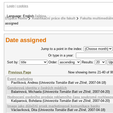
Login
|
cookies
Language: English
čeština
DSpace Home
Kvalifikační práce dle fakult
Fakulta multimediál
assigned
Date assigned
Jump to a point in the index:
Or type in a year:
Sort by:
Order:
Results:
Previous Page
Now showing items 21-40 of 9
Event marketing
Pavlíková, Andrea
(
Univerzita Tomáše Bati ve Zlíně
,
2007-04-18
)
Genderová identita v českých médiích
Balarinová, Michaela
(
Univerzita Tomáše Bati ve Zlíně
,
2007-04-20
)
Hodnocení osobního prodeje reklamního času soukromé rozhlasov
Kašparová, Bohdana
(
Univerzita Tomáše Bati ve Zlíně
,
2007-04-20
)
Image jako důležitý prvek marketingové komunikace banky
Václavíková, Dita
(
Univerzita Tomáše Bati ve Zlíně
,
2007-04-18
)