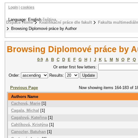
Login
|
cookies
Language: English
čeština
DSpace Home
Kvalifikační práce dle fakult
Fakulta multimediál
Browsing Diplomové práce by Author
Browsing Diplomové práce by A
0-9
A
B
C
D
E
F
G
H
I
J
K
L
M
N
O
P
Q
Or enter first few letters:
Order:
Results:
Previous Page
Now showing items 164-183 of 1
Authors Name
Cachová, Marie
[1]
Cagala, Michal
[1]
Cagalová, Kateřina
[1]
Cahlíková, Kristýna
[1]
Canozler, Batuhan
[1]