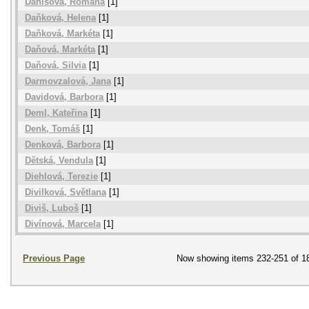
Danišová, Romana
[1]
Daňková, Helena
[1]
Daňková, Markéta
[1]
Daňová, Markéta
[1]
Daňová, Silvia
[1]
Darmovzalová, Jana
[1]
Davidová, Barbora
[1]
Deml, Kateřina
[1]
Denk, Tomáš
[1]
Denková, Barbora
[1]
Dětská, Vendula
[1]
Diehlová, Terezie
[1]
Divilková, Světlana
[1]
Diviš, Luboš
[1]
Divínová, Marcela
[1]
Previous Page
Now showing items 232-251 of 1