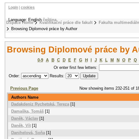
Login
|
cookies
Language: English
čeština
DSpace Home
Kvalifikační práce dle fakult
Fakulta multimediál
Browsing Diplomové práce by Author
Browsing Diplomové práce by A
0-9
A
B
C
D
E
F
G
H
I
J
K
L
M
N
O
P
Q
Or enter first few letters:
Order:
Results:
Previous Page
Now showing items 232-251 of 1
Authors Name
Dadakdeniz Rychetská, Tereza
[1]
Damaška, Tomáš
[1]
Daněk, Václav
[1]
Daněk, Vít
[1]
Danihelová, Soňa
[1]