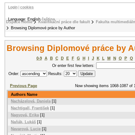
Login
|
cookies
Language: English
čeština
DSpace Home
Kvalifikační práce dle fakult
Fakulta multimediál
Browsing Diplomové práce by Author
Browsing Diplomové práce by A
0-9
A
B
C
D
E
F
G
H
I
J
K
L
M
N
O
P
Q
Or enter first few letters:
Order:
Results:
Previous Page
Now showing items 1068-1087 of 
Authors Name
Nacházelová, Daniela
[1]
Nachtigall, František
[1]
Nagyová, Erika
[1]
Naňák, Lukáš
[1]
Navarová, Lucie
[1]