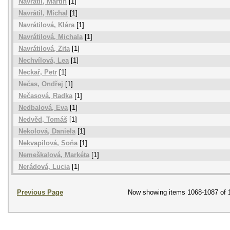
Navrátil, Martin
[1]
Navrátil, Michal
[1]
Navrátilová, Klára
[1]
Navrátilová, Michala
[1]
Navrátilová, Zita
[1]
Nechvílová, Lea
[1]
Neckař, Petr
[1]
Nečas, Ondřej
[1]
Nečasová, Radka
[1]
Nedbalová, Eva
[1]
Nedvěd, Tomáš
[1]
Nekolová, Daniela
[1]
Nekvapilová, Soňa
[1]
Nemeškalová, Markéta
[1]
Nerádová, Lucia
[1]
Previous Page
Now showing items 1068-1087 of 