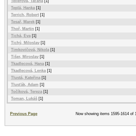
Tellerová, Taťána
[1]
Teplá, Hanka
[1]
Terrich, Robert
[1]
Tesař, Marek
[1]
Thoř, Martin
[1]
Tichá, Eva
[1]
Tichý, Miloslav
[1]
Timkovičová, Nikola
[1]
Tišer, Miroslav
[1]
Tkadlecová, Hana
[1]
Tkadlecová, Lenka
[1]
Tlustá, Kateřina
[1]
Tlusťák, Adam
[1]
Točíková, Tereza
[1]
Toman, Lukáš
[1]
Previous Page
Now showing items 1595-1614 of 