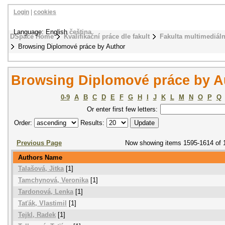
Login
|
cookies
Language: English
čeština
DSpace Home
Kvalifikační práce dle fakult
Fakulta multimediál
Browsing Diplomové práce by Author
Browsing Diplomové práce by A
0-9
A
B
C
D
E
F
G
H
I
J
K
L
M
N
O
P
Q
Or enter first few letters:
Order:
Results:
Previous Page
Now showing items 1595-1614 of 
Authors Name
Talašová, Jitka
[1]
Tamchynová, Veronika
[1]
Tardonová, Lenka
[1]
Taťák, Vlastimil
[1]
Tejkl, Radek
[1]