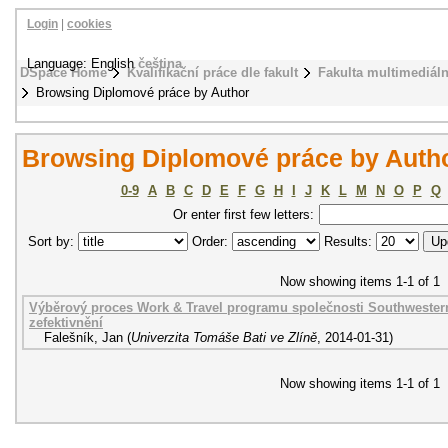
Login
|
cookies
Language: English
čeština
DSpace Home
Kvalifikační práce dle fakult
Fakulta multimediál
Browsing Diplomové práce by Author
Browsing Diplomové práce by Autho
0-9
A
B
C
D
E
F
G
H
I
J
K
L
M
N
O
P
Q
Or enter first few letters:
Sort by:
Order:
Results:
Now showing items 1-1 of 1
Výběrový proces Work & Travel programu společnosti Southwester
zefektivnění
Falešník, Jan
(
Univerzita Tomáše Bati ve Zlíně
,
2014-01-31
)
Now showing items 1-1 of 1