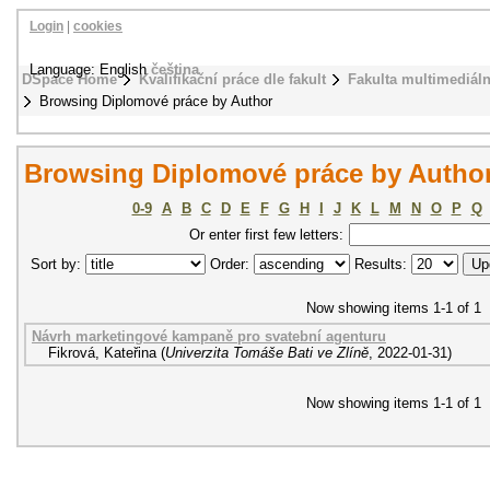
Login
|
cookies
Language: English
čeština
DSpace Home
Kvalifikační práce dle fakult
Fakulta multimediál
Browsing Diplomové práce by Author
Browsing Diplomové práce by Author 
0-9
A
B
C
D
E
F
G
H
I
J
K
L
M
N
O
P
Q
Or enter first few letters:
Sort by:
Order:
Results:
Now showing items 1-1 of 1
Návrh marketingové kampaně pro svatební agenturu
Fikrová, Kateřina
(
Univerzita Tomáše Bati ve Zlíně
,
2022-01-31
)
Now showing items 1-1 of 1