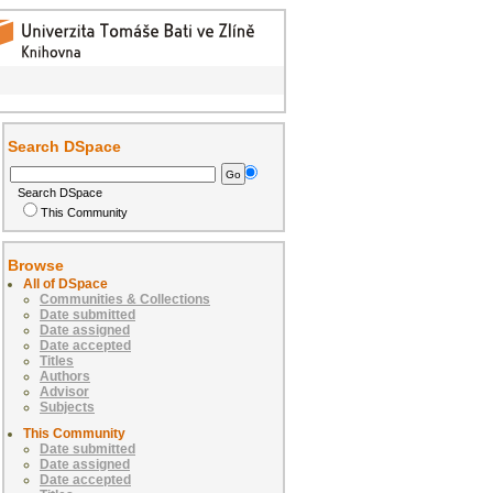
Search DSpace
Search DSpace
This Community
Browse
All of DSpace
Communities & Collections
Date submitted
Date assigned
Date accepted
Titles
Authors
Advisor
Subjects
This Community
Date submitted
Date assigned
Date accepted