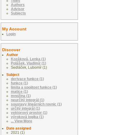
Titles
Authors
Advisor
Subjects
My Account
Login
Discover
Author
Kozáková, Lenka (1)
Polášek, Vladimír (1)
Sedláček, Lubomír (1)
Subject
derivace funkce (1)
funkce (1)
limita a spojitost funkce (1)
matice (1)
množina (1)
neurčitý integrál (1)
soustavy lineárních rovnic (1)
určitý integrál (1)
vektorový prostor (1)
výroková logika (1)
... View More
Date assigned
2021 (1)