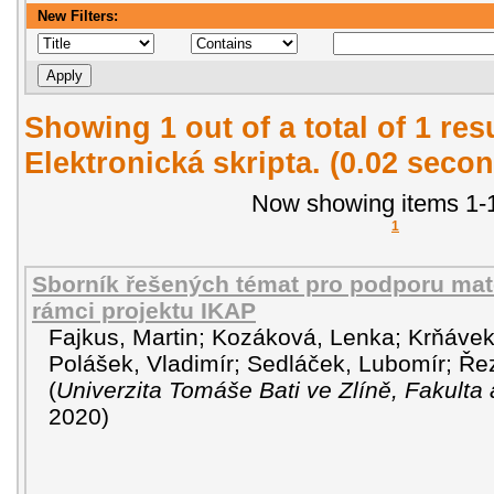
New Filters:
Showing 1 out of a total of 1 re
Elektronická skripta. (0.02 seco
Now showing items 1-1
1
Sborník řešených témat pro podporu mat
rámci projektu IKAP
Fajkus, Martin
;
Kozáková, Lenka
;
Krňávek
Polášek, Vladimír
;
Sedláček, Lubomír
;
Ře
(
Univerzita Tomáše Bati ve Zlíně, Fakulta 
2020
)