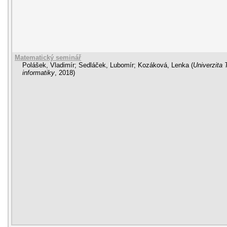
Matematický seminář
Polášek, Vladimír
;
Sedláček, Lubomír
;
Kozáková, Lenka
(
Univerzita 
informatiky
,
2018
)