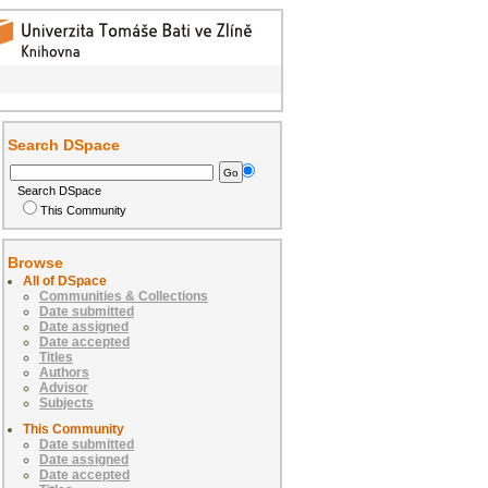
Search DSpace
Search DSpace
This Community
Browse
All of DSpace
Communities & Collections
Date submitted
Date assigned
Date accepted
Titles
Authors
Advisor
Subjects
This Community
Date submitted
Date assigned
Date accepted