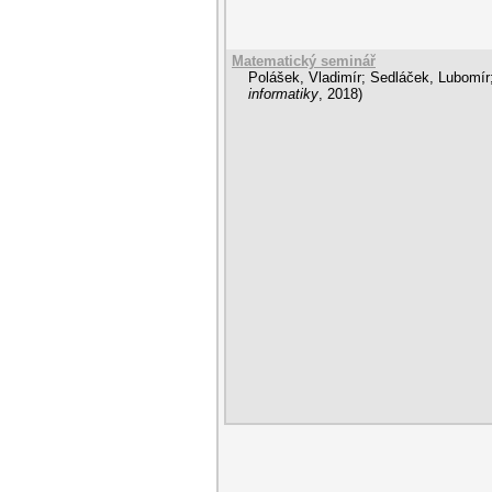
Matematický seminář
Polášek, Vladimír
;
Sedláček, Lubomír
informatiky
,
2018
)