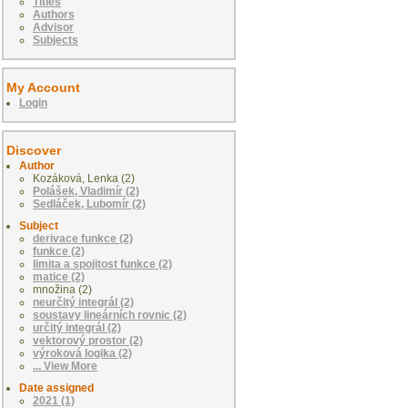
Titles
Authors
Advisor
Subjects
My Account
Login
Discover
Author
Kozáková, Lenka (2)
Polášek, Vladimír (2)
Sedláček, Lubomír (2)
Subject
derivace funkce (2)
funkce (2)
limita a spojitost funkce (2)
matice (2)
množina (2)
neurčitý integrál (2)
soustavy lineárních rovnic (2)
určitý integrál (2)
vektorový prostor (2)
výroková logika (2)
... View More
Date assigned
2021 (1)