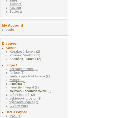
Titles
Authors
Advisor
Subjects
My Account
Login
Discover
Author
Kozáková, Lenka (2)
Polášek, Vladimír (2)
Sedláček, Lubomír (2)
Subject
derivace funkce (2)
funkce (2)
limita a spojitost funkce (2)
matice (2)
množina (2)
neurčitý integrál (2)
soustavy lineárních rovnic (2)
určitý integrál (2)
vektorový prostor (2)
výroková logika (2)
... View More
Date assigned
2021 (1)