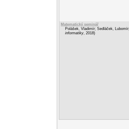
Matematický seminář
Polášek, Vladimír
;
Sedláček, Lubomír
informatiky
,
2018
)