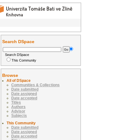
Search DSpace
Search DSpace
This Community
Browse
All of DSpace
Communities & Collections
Date submitted
Date assigned
Date accepted
Titles
Authors
Advisor
Subjects
This Community
Date submitted
Date assigned
Date accepted