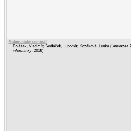
Matematický seminář
Polášek, Vladimír
;
Sedláček, Lubomír
;
Kozáková, Lenka
(
Univerzita 
informatiky
,
2018
)