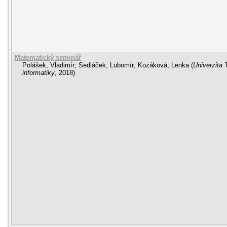
Matematický seminář
Polášek, Vladimír
;
Sedláček, Lubomír
;
Kozáková, Lenka
(
Univerzita 
informatiky
,
2018
)