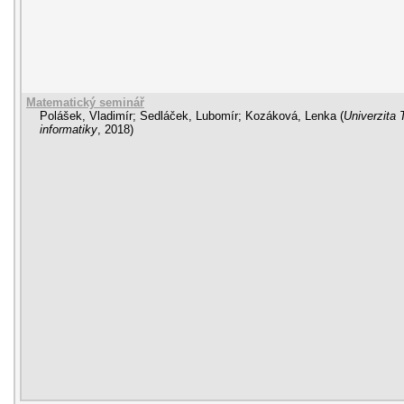
Matematický seminář
Polášek, Vladimír
;
Sedláček, Lubomír
;
Kozáková, Lenka
(
Univerzita 
informatiky
,
2018
)