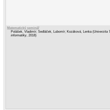
Matematický seminář
Polášek, Vladimír
;
Sedláček, Lubomír
;
Kozáková, Lenka
(
Univerzita 
informatiky
,
2018
)