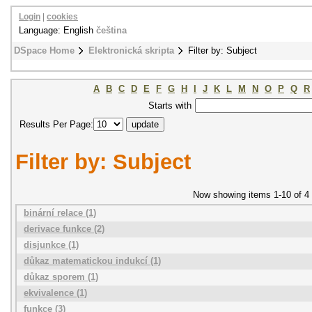
Login
|
cookies
Language: English
čeština
DSpace Home
Elektronická skripta
Filter by: Subject
A
B
C
D
E
F
G
H
I
J
K
L
M
N
O
P
Q
R
Starts with
Results Per Page:
Filter by: Subject
Now showing items 1-10 of 4
binární relace (1)
derivace funkce (2)
disjunkce (1)
důkaz matematickou indukcí (1)
důkaz sporem (1)
ekvivalence (1)
funkce (3)