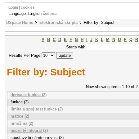
Login
|
cookies
Language: English
čeština
DSpace Home
Elektronická skripta
Filter by: Subject
A
B
C
D
E
F
G
H
I
J
K
L
M
N
O
P
Q
R
Starts with
Results Per Page:
Filter by: Subject
Now showing items 1-10 of 2
derivace funkce (2)
funkce (2)
limita a spojitost funkce (2)
matice (2)
množina (2)
neurčitý integrál (2)
soustavy lineárních rovnic (2)