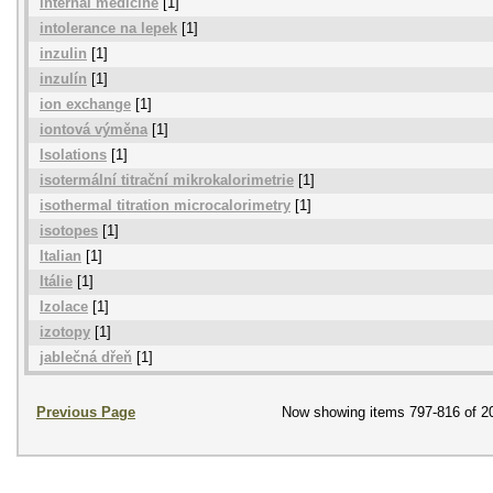
internal medicine
[1]
intolerance na lepek
[1]
inzulin
[1]
inzulín
[1]
ion exchange
[1]
iontová výměna
[1]
Isolations
[1]
isotermální titrační mikrokalorimetrie
[1]
isothermal titration microcalorimetry
[1]
isotopes
[1]
Italian
[1]
Itálie
[1]
Izolace
[1]
izotopy
[1]
jablečná dřeň
[1]
Previous Page
Now showing items 797-816 of 2