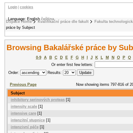
Login
|
cookies
Language: English
čeština
DSpace Home
Kvalifikační práce dle fakult
Fakulta technologick
práce by Subject
Browsing Bakalářské práce by Sub
0-9
A
B
C
D
E
F
G
H
I
J
K
L
M
N
O
P
Q
Or enter first few letters:
Order:
Results:
Previous Page
Now showing items 797-816 of 2
Subject
inhibitory serinových proteas
[1]
intensity scale
[1]
intensive care
[1]
intenzitní stupnice
[1]
intenzivní péče
[1]