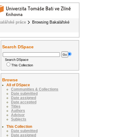
alářské práce
Browsing Bakalářské
Search DSpace
Search DSpace
This Collection
Browse
All of DSpace
Communities & Collections
Date submitted
Date assigned
Date accepted
Titles
Authors
Advisor
Subjects
This Collection
Date submitted
Date assigned