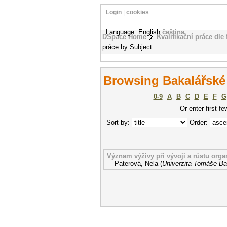
Login
|
cookies
Language: English
čeština
DSpace Home
Kvalifikační práce dle 
práce by Subject
Browsing Bakalářské
0-9
A
B
C
D
E
F
G
Or enter first fe
Sort by:
Order:
Význam výživy při vývoji a růstu org
Paterová, Nela
(
Univerzita Tomáše Bat