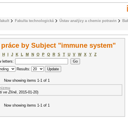
fakult
Fakulta technologická
Ústav analýzy a chemie potravin
Bak
 práce by Subject "immune system"
H
I
J
K
L
M
N
O
P
Q
R
S
T
U
V
W
X
Y
Z
w letters:
Results:
Now showing items 1-1 of 1
anizmu
i ve Zlíně
,
2015-01-20
)
Now showing items 1-1 of 1