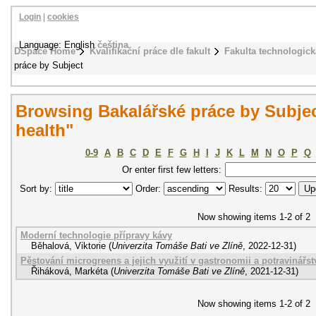
Login
|
cookies
Language: English
čeština
DSpace Home
Kvalifikační práce dle fakult
Fakulta technologick
práce by Subject
Browsing Bakalářské práce by Subjec
health"
0-9
A
B
C
D
E
F
G
H
I
J
K
L
M
N
O
P
Q
Or enter first few letters:
Sort by:
Order:
Results:
Now showing items 1-2 of 2
Moderní technologie přípravy kávy
Běhalová, Viktorie
(
Univerzita Tomáše Bati ve Zlíně
,
2022-12-31
)
Pěstování microgreens a jejich využití v gastronomii a potravinářst
Řiháková, Markéta
(
Univerzita Tomáše Bati ve Zlíně
,
2021-12-31
)
Now showing items 1-2 of 2