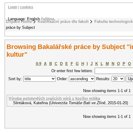
Login
|
cookies
Language: English
čeština
DSpace Home
Kvalifikační práce dle fakult
Fakulta technologick
práce by Subject
Browsing Bakalářské práce by Subject "i
kultur"
0-9
A
B
C
D
E
F
G
H
I
J
K
L
M
N
O
P
Q
Or enter first few letters:
Sort by:
Order:
Results:
Now showing items 1-1 of 1
Výroba polotvrdých zrajících sýrů z kozího mléka
Slintáková, Kateřina
(
Univerzita Tomáše Bati ve Zlíně
,
2015-01-20
)
Now showing items 1-1 of 1