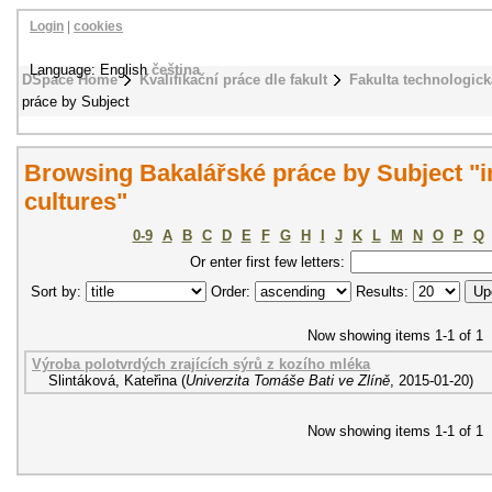
Login
|
cookies
Language: English
čeština
DSpace Home
Kvalifikační práce dle fakult
Fakulta technologick
práce by Subject
Browsing Bakalářské práce by Subject "in
cultures"
0-9
A
B
C
D
E
F
G
H
I
J
K
L
M
N
O
P
Q
Or enter first few letters:
Sort by:
Order:
Results:
Now showing items 1-1 of 1
Výroba polotvrdých zrajících sýrů z kozího mléka
Slintáková, Kateřina
(
Univerzita Tomáše Bati ve Zlíně
,
2015-01-20
)
Now showing items 1-1 of 1