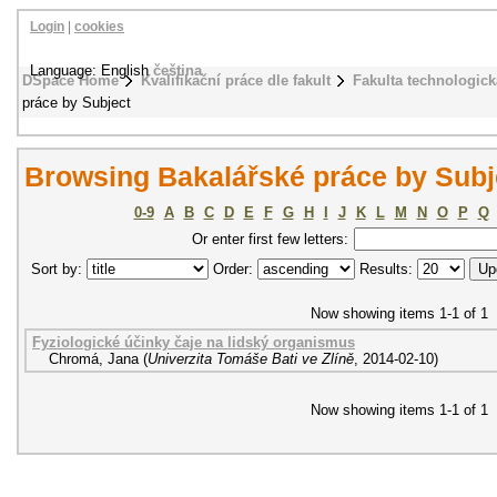
Login
|
cookies
Language: English
čeština
DSpace Home
Kvalifikační práce dle fakult
Fakulta technologick
práce by Subject
Browsing Bakalářské práce by Subje
0-9
A
B
C
D
E
F
G
H
I
J
K
L
M
N
O
P
Q
Or enter first few letters:
Sort by:
Order:
Results:
Now showing items 1-1 of 1
Fyziologické účinky čaje na lidský organismus
Chromá, Jana
(
Univerzita Tomáše Bati ve Zlíně
,
2014-02-10
)
Now showing items 1-1 of 1