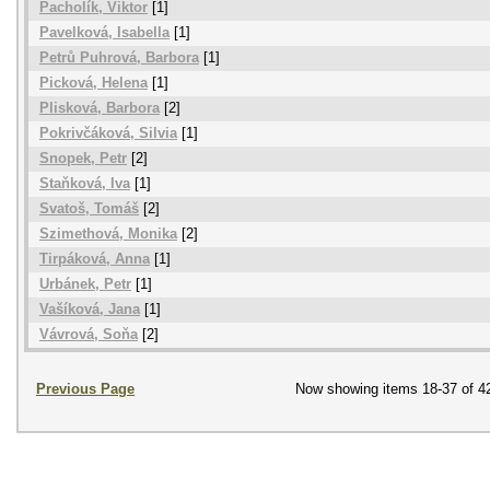
Pacholík, Viktor
[1]
Pavelková, Isabella
[1]
Petrů Puhrová, Barbora
[1]
Picková, Helena
[1]
Plisková, Barbora
[2]
Pokrivčáková, Silvia
[1]
Snopek, Petr
[2]
Staňková, Iva
[1]
Svatoš, Tomáš
[2]
Szimethová, Monika
[2]
Tirpáková, Anna
[1]
Urbánek, Petr
[1]
Vašíková, Jana
[1]
Vávrová, Soňa
[2]
Previous Page
Now showing items 18-37 of 4