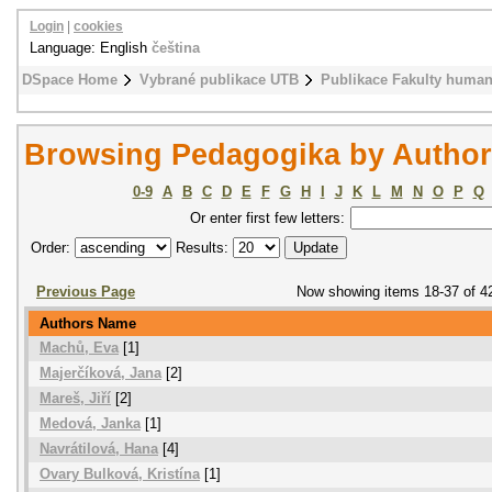
Login
|
cookies
Language: English
čeština
DSpace Home
Vybrané publikace UTB
Publikace Fakulty humani
Browsing Pedagogika by Author
0-9
A
B
C
D
E
F
G
H
I
J
K
L
M
N
O
P
Q
Or enter first few letters:
Order:
Results:
Previous Page
Now showing items 18-37 of 4
Authors Name
Machů, Eva
[1]
Majerčíková, Jana
[2]
Mareš, Jiří
[2]
Medová, Janka
[1]
Navrátilová, Hana
[4]
Ovary Bulková, Kristína
[1]