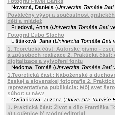
Fotograf Pavel Baňka
Novotná, Daniela
(
Univerzita Tomáše Bati 
Poválečný vývoj a součastnost grafickéh
děti a mládež
Friedová, Anna
(
Univerzita Tomáše Bati ve
Fotograf Ľubo Stacho
Lištiaková, Jana
(
Univerzita Tomáše Bati 
1. Teoretická část: Autorské písmo - esej
a způsobech realizace 2. Praktická část:
digitalizace a vytvoření fontu
Nedoma, Tomáš
(
Univerzita Tomáše Bati 
1.Teoretická časť: Náboženské a duchov
českej a slovenskej fotografie 2. Praktick
reprezentatívna publikácia: Môj svet šer
súbor: O nás?
Ovčiariková, Zuzana
(
Univerzita Tomáše B
1. Praktická část: Život a dílo Františka T
a) Loděnice b) Módní editorial