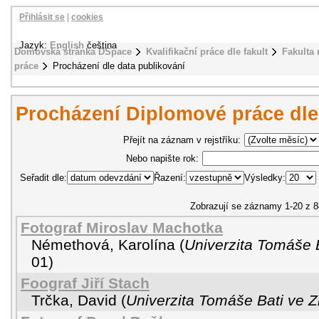
Přihlásit se
|
cookies
Jazyk:
English
čeština
Domovská stránka DSpace
Kvalifikační práce dle fakult
Fakulta
práce
Procházení dle data publikování
Procházení Diplomové práce dle
Přejít na záznam v rejstříku:
Nebo napište rok:
Seřadit dle:
Řazení:
Výsledky:
Zobrazují se záznamy 1-20 z 8
Fotograf Miroslav Machotka
Némethová, Karolína
(
Univerzita Tomáše B
01
)
Foograf Jiří Stach
Trčka, David
(
Univerzita Tomáše Bati ve Z