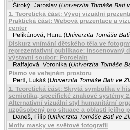
Široký, Jaroslav
(
Univerzita Tomáše Bati v
1. Teoretická část: Vývoj vizuální prezent
Praktická část: Webová prezentace a vizu
center
Pelikánová, Hana
(
Univerzita Tomáše Bati
Diskurz vnímání dětského těla ve fotografi
reprezentativní publikace: Inscenovaný 
výstavní soubor: Porcelain
Raffajová, Veronika
(
Univerzita Tomáše Ba
Písmo ve veřejném prostoru
Pertl, Lukáš
(
Univerzita Tomáše Bati ve Zl
1. Teoretická část: Skrytá symbolika v his
semiotika, specifické znakové systémy 2.
Alternativní vizuální styl humanitární org
uzpůsobený pro situace a oblasti jejího 
Daneš, Filip
(
Univerzita Tomáše Bati ve Zl
Motiv masky ve světové fotografii