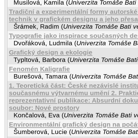
Musilová, Kamila
(
Univerzita Tomáše Bati 
Tradiční a experimentální formy autorsk
technik v grafickém designu a jeho přes
Šrámek, Radim
(
Univerzita Tomáše Bati v
Typografie jako inspirace současných de
Dvořáková, Ludmila
(
Univerzita Tomáše Ba
Grafický design a ekologie
Typltová, Barbora
(
Univerzita Tomáše Bati
Fenomén Kaligrafie
Burešová, Tamara
(
Univerzita Tomáše Bati
1. Teoretická část: České nezávislé instit
současnému výtvarnému umění 2. Praktic
reprezentativní publikace: Absurdní dok
soubor: Nové prostory
Končalová, Eva
(
Univerzita Tomáše Bati v
Environmentální grafický design na počát
Šumberová, Lucie
(
Univerzita Tomáše Bati